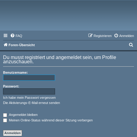
FAQ
Registrieren
Anmelden
S
Foren-Übersicht
u
Du musst registriert und angemeldet sein, um Profile
c
anzuschauen.
h
Benutzername:
e
Passwort:
Ich habe mein Passwort vergessen
Die Aktivierungs-E-Mail erneut senden
Angemeldet bleiben
Meinen Online-Status während dieser Sitzung verbergen