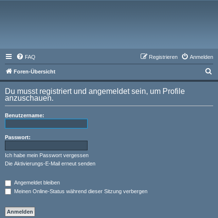
FAQ
Registrieren
Anmelden
S
Foren-Übersicht
u
Du musst registriert und angemeldet sein, um Profile
c
anzuschauen.
h
Benutzername:
e
Passwort:
Ich habe mein Passwort vergessen
Die Aktivierungs-E-Mail erneut senden
Angemeldet bleiben
Meinen Online-Status während dieser Sitzung verbergen