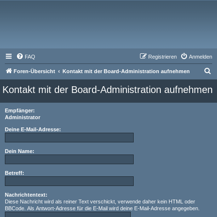
FAQ
Registrieren
Anmelden
S
Foren-Übersicht
Kontakt mit der Board-Administration aufnehmen
u
Kontakt mit der Board-Administration aufnehmen
c
h
Empfänger:
Administrator
e
Deine E-Mail-Adresse:
Dein Name:
Betreff:
Nachrichtentext:
Diese Nachricht wird als reiner Text verschickt, verwende daher kein HTML oder
BBCode. Als Antwort-Adresse für die E-Mail wird deine E-Mail-Adresse angegeben.