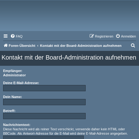
FAQ
Registrieren
Anmelden
S
Foren-Übersicht
Kontakt mit der Board-Administration aufnehmen
u
Kontakt mit der Board-Administration aufnehmen
c
h
Empfänger:
Administrator
e
Deine E-Mail-Adresse:
Dein Name:
Betreff:
Nachrichtentext:
Diese Nachricht wird als reiner Text verschickt, verwende daher kein HTML oder
BBCode. Als Antwort-Adresse für die E-Mail wird deine E-Mail-Adresse angegeben.