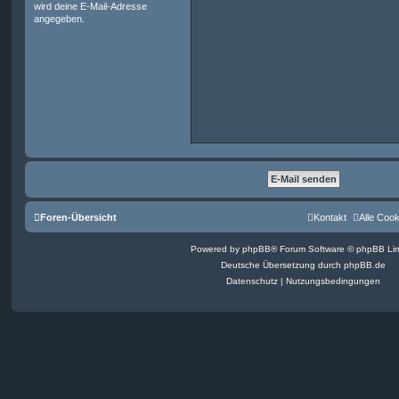
wird deine E-Mail-Adresse
angegeben.
Foren-Übersicht
Kontakt
Alle Coo
Powered by
phpBB
® Forum Software © phpBB Lim
Deutsche Übersetzung durch
phpBB.de
Datenschutz
|
Nutzungsbedingungen