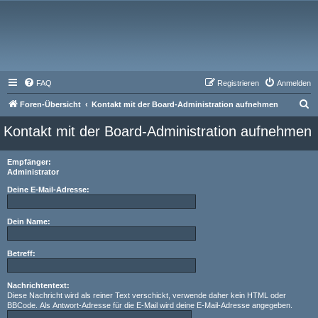
FAQ
Registrieren
Anmelden
S
Foren-Übersicht
Kontakt mit der Board-Administration aufnehmen
u
Kontakt mit der Board-Administration aufnehmen
c
h
Empfänger:
Administrator
e
Deine E-Mail-Adresse:
Dein Name:
Betreff:
Nachrichtentext:
Diese Nachricht wird als reiner Text verschickt, verwende daher kein HTML oder
BBCode. Als Antwort-Adresse für die E-Mail wird deine E-Mail-Adresse angegeben.