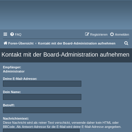
FAQ
Registrieren
Anmelden
S
Foren-Übersicht
Kontakt mit der Board-Administration aufnehmen
u
Kontakt mit der Board-Administration aufnehmen
c
h
Empfänger:
Administrator
e
Deine E-Mail-Adresse:
Dein Name:
Betreff:
Nachrichtentext:
Diese Nachricht wird als reiner Text verschickt, verwende daher kein HTML oder
BBCode. Als Antwort-Adresse für die E-Mail wird deine E-Mail-Adresse angegeben.