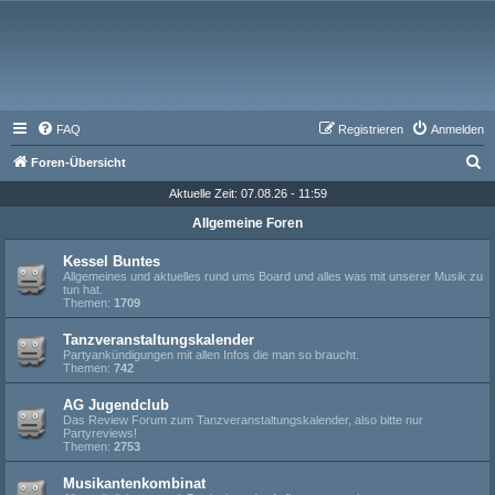
FAQ
Registrieren
Anmelden
S
Foren-Übersicht
u
Aktuelle Zeit: 07.08.26 - 11:59
c
Allgemeine Foren
h
Kessel Buntes
e
Allgemeines und aktuelles rund ums Board und alles was mit unserer Musik zu
tun hat.
Themen:
1709
Tanzveranstaltungskalender
Partyankündigungen mit allen Infos die man so braucht.
Themen:
742
AG Jugendclub
Das Review Forum zum Tanzveranstaltungskalender, also bitte nur
Partyreviews!
Themen:
2753
Musikantenkombinat