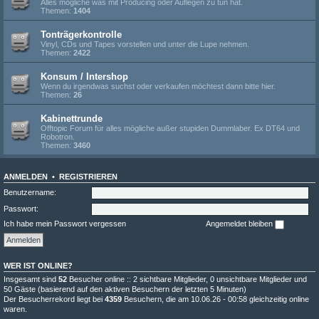
Alles mögliche was mit Producing oder Auflegen zu tun hat.
Themen:
1404
Tonträgerkontrolle
Vinyl, CDs und Tapes vorstellen und unter die Lupe nehmen.
Themen:
2422
Konsum / Intershop
Wenn du irgendwas suchst oder verkaufen möchtest dann bitte hier.
Themen:
26
Kabinettrunde
Offtopic Forum für alles mögliche außer stupiden Dummlaber. Ex DT64 und
Robotron.
Themen:
3460
ANMELDEN
•
REGISTRIEREN
Benutzername:
Passwort:
Ich habe mein Passwort vergessen
Angemeldet bleiben
WER IST ONLINE?
Insgesamt sind
52
Besucher online :: 2 sichtbare Mitglieder, 0 unsichtbare Mitglieder und
50 Gäste (basierend auf den aktiven Besuchern der letzten 5 Minuten)
Der Besucherrekord liegt bei
4359
Besuchern, die am 10.06.26 - 00:58 gleichzeitig online
waren.