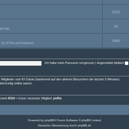
h
m
n
T
2422
e
e
h
m
n
T
26
e
e
e hier.
h
m
n
T
3460
e
e
r. Ex DT64 und Robotron.
h
m
n
e
e
m
Ich habe mein Passwort vergessen
|
Angemeldet bleiben
n
e
n
re Mitglieder und 43 Gäste (basierend auf den aktiven Besuchern der letzten 5 Minuten)
eichzeitig online waren.
gesamt
8310
• Unser neuestes Mitglied:
jmRic
Powered by
phpBB
® Forum Software © phpBB Limited
Deutsche Übersetzung durch
phpBB.de