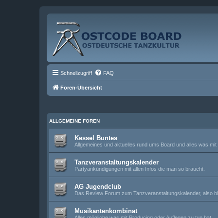
Schnellzugriff
FAQ
Foren-Übersicht
ALLGEMEINE FOREN
Kessel Buntes
Allgemeines und aktuelles rund ums Board und alles was mit 
Tanzveranstaltungskalender
Partyankündigungen mit allen Infos die man so braucht.
AG Jugendclub
Das Review Forum zum Tanzveranstaltungskalender, also bit
Musikantenkombinat
Alles mögliche was mit Producing oder Auflegen zu tun hat.