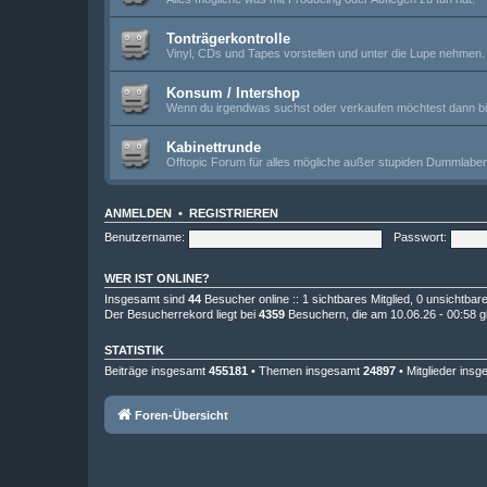
Tonträgerkontrolle
Vinyl, CDs und Tapes vorstellen und unter die Lupe nehmen.
Konsum / Intershop
Wenn du irgendwas suchst oder verkaufen möchtest dann bitt
Kabinettrunde
Offtopic Forum für alles mögliche außer stupiden Dummlabe
ANMELDEN
•
REGISTRIEREN
Benutzername:
Passwort:
WER IST ONLINE?
Insgesamt sind
44
Besucher online :: 1 sichtbares Mitglied, 0 unsichtba
Der Besucherrekord liegt bei
4359
Besuchern, die am 10.06.26 - 00:58 gl
STATISTIK
Beiträge insgesamt
455181
• Themen insgesamt
24897
• Mitglieder ins
Foren-Übersicht