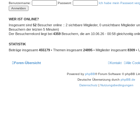
e
r
t
Benutzername:
Passwort:
Ich habe mein Passwort ver
r
n
ä
a
g
g
WER IST ONLINE?
Insgesamt sind
52
Besucher online :: 2 sichtbare Mitglieder, 0 unsichtbare Mitglieder 
e
Besuchern der letzten 5 Minuten)
Der Besucherrekord liegt bei
4359
Besuchern, die am 10.06.26 - 00:58 gleichzeitig onl
STATISTIK
Beiträge insgesamt
455179
• Themen insgesamt
24895
• Mitglieder insgesamt
8309
• U
Foren-Übersicht
Kontakt
Alle Coo
Powered by
phpBB
® Forum Software © phpBB Lim
Deutsche Übersetzung durch
phpBB.de
Datenschutz
|
Nutzungsbedingungen