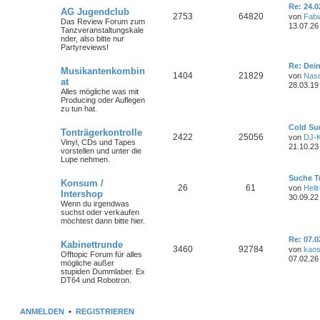
B
L
Re: 24.0
m
t
AG Jugendclub
e
e
T
B
2753
64820
e
von
Fabi
Das Review Forum zum
i
t
13.07.26
e
r
Tanzveranstaltungskale
t
z
h
e
nder, also bitte nur
r
t
n
ä
Partyreviews!
a
e
e
i
g
r
g
L
B
Re: Dei
Musikantenkombin
m
t
e
T
B
e
1404
21829
von
Nas
at
t
i
e
28.03.19
e
r
z
Alles mögliche was mit
t
h
e
t
Producing oder Auflegen
r
n
ä
e
zu tun hat.
a
e
i
r
g
B
g
L
Cold Su
m
t
Tonträgerkontrolle
e
e
T
B
2422
25056
von
DJ-K
Vinyl, CDs und Tapes
i
t
e
21.10.23 
e
r
vorstellen und unter die
t
z
h
e
Lupe nehmen.
r
t
n
ä
a
e
e
i
g
L
r
Suche T
Konsum /
g
e
T
B
B
26
61
von
Hellr
m
t
Intershop
t
e
30.09.22
z
Wenn du irgendwas
i
e
h
e
e
r
t
suchst oder verkaufen
t
e
möchtest dann bitte hier.
r
e
i
n
ä
r
a
B
g
L
Re: 07.
m
t
Kabinettrunde
e
g
e
T
B
3460
92784
von
kaos
Offtopic Forum für alles
i
t
07.02.26 
e
r
mögliche außer
t
z
e
h
e
stupiden Dummlaber. Ex
r
t
n
ä
DT64 und Robotron.
a
e
e
i
g
r
g
B
m
t
e
ANMELDEN
•
REGISTRIEREN
i
e