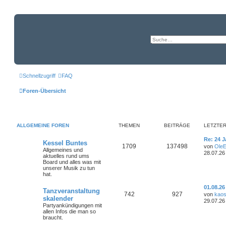
Schnellzugriff
FAQ
Foren-Übersicht
ALLGEMEINE FOREN
THEMEN
BEITRÄGE
LETZTER
L
Re: 24 
Kessel Buntes
e
T
B
1709
137498
von
OleE
Allgemeines und
t
28.07.26
aktuelles rund ums
z
h
e
Board und alles was mit
t
unserer Musik zu tun
e
e
i
hat.
r
B
m
t
L
e
01.08.26
Tanzveranstaltung
e
T
B
i
742
927
von
kaos
skalender
e
r
t
t
29.07.26
z
Partyankündigungen mit
r
h
e
n
ä
t
allen Infos die man so
a
e
braucht.
g
e
i
r
g