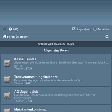
FAQ
Registrieren
Anmelden
S
Foren-Übersicht
u
Aktuelle Zeit: 07.08.26 - 09:01
c
Allgemeine Foren
h
Kessel Buntes
e
Allgemeines und aktuelles rund ums Board und alles was mit unserer Musik zu
tun hat.
Themen:
1709
Tanzveranstaltungskalender
Partyankündigungen mit allen Infos die man so braucht.
Themen:
742
AG Jugendclub
Das Review Forum zum Tanzveranstaltungskalender, also bitte nur
Partyreviews!
Themen:
2753
Musikantenkombinat