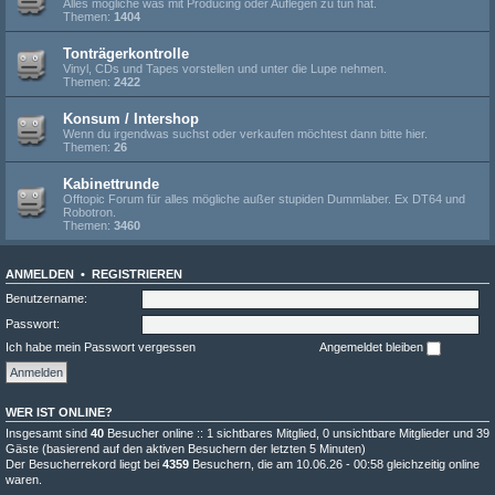
Alles mögliche was mit Producing oder Auflegen zu tun hat.
Themen:
1404
Tonträgerkontrolle
Vinyl, CDs und Tapes vorstellen und unter die Lupe nehmen.
Themen:
2422
Konsum / Intershop
Wenn du irgendwas suchst oder verkaufen möchtest dann bitte hier.
Themen:
26
Kabinettrunde
Offtopic Forum für alles mögliche außer stupiden Dummlaber. Ex DT64 und
Robotron.
Themen:
3460
ANMELDEN
•
REGISTRIEREN
Benutzername:
Passwort:
Ich habe mein Passwort vergessen
Angemeldet bleiben
WER IST ONLINE?
Insgesamt sind
40
Besucher online :: 1 sichtbares Mitglied, 0 unsichtbare Mitglieder und 39
Gäste (basierend auf den aktiven Besuchern der letzten 5 Minuten)
Der Besucherrekord liegt bei
4359
Besuchern, die am 10.06.26 - 00:58 gleichzeitig online
waren.