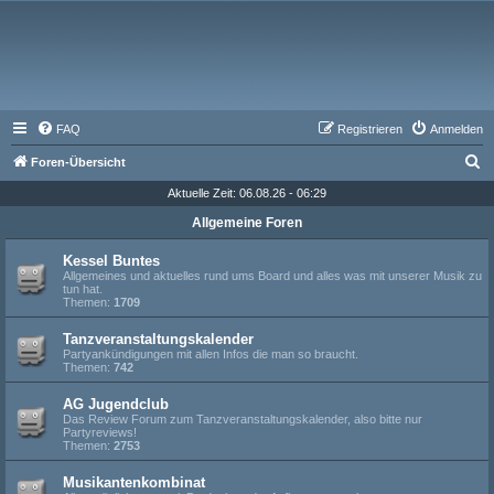
FAQ
Registrieren
Anmelden
S
Foren-Übersicht
u
Aktuelle Zeit: 06.08.26 - 06:29
c
Allgemeine Foren
h
Kessel Buntes
e
Allgemeines und aktuelles rund ums Board und alles was mit unserer Musik zu
tun hat.
Themen:
1709
Tanzveranstaltungskalender
Partyankündigungen mit allen Infos die man so braucht.
Themen:
742
AG Jugendclub
Das Review Forum zum Tanzveranstaltungskalender, also bitte nur
Partyreviews!
Themen:
2753
Musikantenkombinat