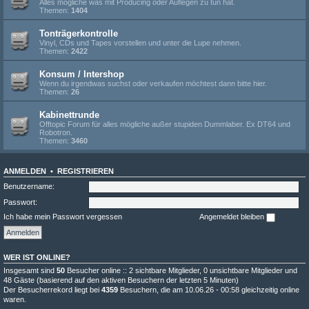
Alles mögliche was mit Producing oder Auflegen zu tun hat.
Themen:
1404
Tonträgerkontrolle
Vinyl, CDs und Tapes vorstellen und unter die Lupe nehmen.
Themen:
2422
Konsum / Intershop
Wenn du irgendwas suchst oder verkaufen möchtest dann bitte hier.
Themen:
26
Kabinettrunde
Offtopic Forum für alles mögliche außer stupiden Dummlaber. Ex DT64 und
Robotron.
Themen:
3460
ANMELDEN
•
REGISTRIEREN
Benutzername:
Passwort:
Ich habe mein Passwort vergessen
Angemeldet bleiben
WER IST ONLINE?
Insgesamt sind
50
Besucher online :: 2 sichtbare Mitglieder, 0 unsichtbare Mitglieder und
48 Gäste (basierend auf den aktiven Besuchern der letzten 5 Minuten)
Der Besucherrekord liegt bei
4359
Besuchern, die am 10.06.26 - 00:58 gleichzeitig online
waren.