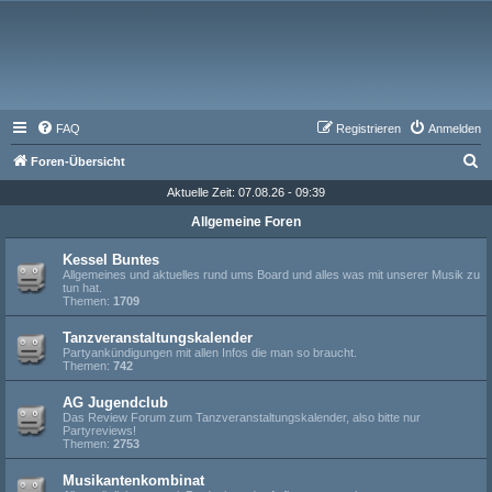
FAQ
Registrieren
Anmelden
S
Foren-Übersicht
u
Aktuelle Zeit: 07.08.26 - 09:39
c
Allgemeine Foren
h
Kessel Buntes
e
Allgemeines und aktuelles rund ums Board und alles was mit unserer Musik zu
tun hat.
Themen:
1709
Tanzveranstaltungskalender
Partyankündigungen mit allen Infos die man so braucht.
Themen:
742
AG Jugendclub
Das Review Forum zum Tanzveranstaltungskalender, also bitte nur
Partyreviews!
Themen:
2753
Musikantenkombinat