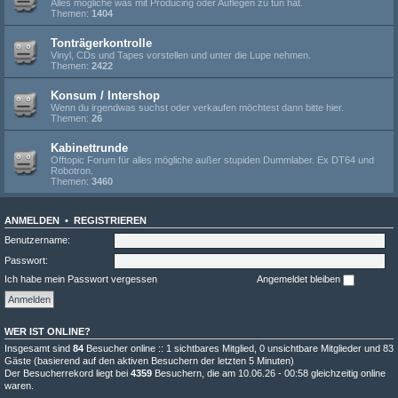
Alles mögliche was mit Producing oder Auflegen zu tun hat.
Themen:
1404
Tonträgerkontrolle
Vinyl, CDs und Tapes vorstellen und unter die Lupe nehmen.
Themen:
2422
Konsum / Intershop
Wenn du irgendwas suchst oder verkaufen möchtest dann bitte hier.
Themen:
26
Kabinettrunde
Offtopic Forum für alles mögliche außer stupiden Dummlaber. Ex DT64 und
Robotron.
Themen:
3460
ANMELDEN
•
REGISTRIEREN
Benutzername:
Passwort:
Ich habe mein Passwort vergessen
Angemeldet bleiben
WER IST ONLINE?
Insgesamt sind
84
Besucher online :: 1 sichtbares Mitglied, 0 unsichtbare Mitglieder und 83
Gäste (basierend auf den aktiven Besuchern der letzten 5 Minuten)
Der Besucherrekord liegt bei
4359
Besuchern, die am 10.06.26 - 00:58 gleichzeitig online
waren.