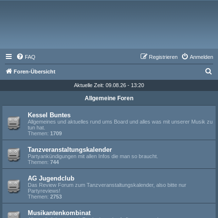
FAQ
Registrieren
Anmelden
S
Foren-Übersicht
u
Aktuelle Zeit: 09.08.26 - 13:20
c
Allgemeine Foren
h
Kessel Buntes
e
Allgemeines und aktuelles rund ums Board und alles was mit unserer Musik zu
tun hat.
Themen:
1709
Tanzveranstaltungskalender
Partyankündigungen mit allen Infos die man so braucht.
Themen:
744
AG Jugendclub
Das Review Forum zum Tanzveranstaltungskalender, also bitte nur
Partyreviews!
Themen:
2753
Musikantenkombinat