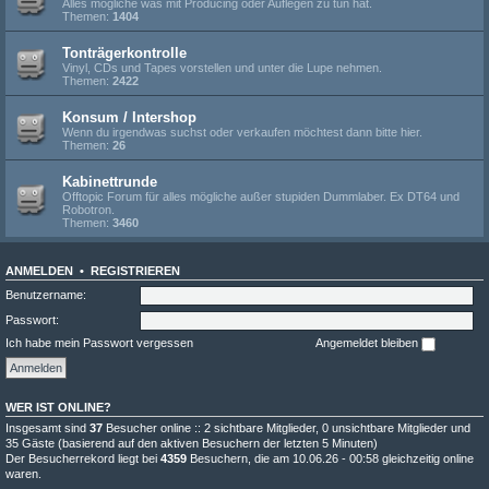
Alles mögliche was mit Producing oder Auflegen zu tun hat.
Themen:
1404
Tonträgerkontrolle
Vinyl, CDs und Tapes vorstellen und unter die Lupe nehmen.
Themen:
2422
Konsum / Intershop
Wenn du irgendwas suchst oder verkaufen möchtest dann bitte hier.
Themen:
26
Kabinettrunde
Offtopic Forum für alles mögliche außer stupiden Dummlaber. Ex DT64 und
Robotron.
Themen:
3460
ANMELDEN
•
REGISTRIEREN
Benutzername:
Passwort:
Ich habe mein Passwort vergessen
Angemeldet bleiben
WER IST ONLINE?
Insgesamt sind
37
Besucher online :: 2 sichtbare Mitglieder, 0 unsichtbare Mitglieder und
35 Gäste (basierend auf den aktiven Besuchern der letzten 5 Minuten)
Der Besucherrekord liegt bei
4359
Besuchern, die am 10.06.26 - 00:58 gleichzeitig online
waren.