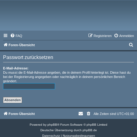
FAQ
Registrieren
Anmelden
S
Foren-Übersicht
u
Passwort zurücksetzen
c
h
E-Mail-Adresse:
Du musst die E-Mail-Adresse angeben, die in deinem Profil hinterlegt ist. Diese hast du
e
bei der Registrierung angegeben oder nachträglich in deinem persönlichen Bereich
geändert.
Foren-Übersicht
Alle Zeiten sind
UTC+01:00
Powered by
phpBB
® Forum Software © phpBB Limited
Deutsche Übersetzung durch
phpBB.de
Datenschutz
|
Nutzungsbedingungen