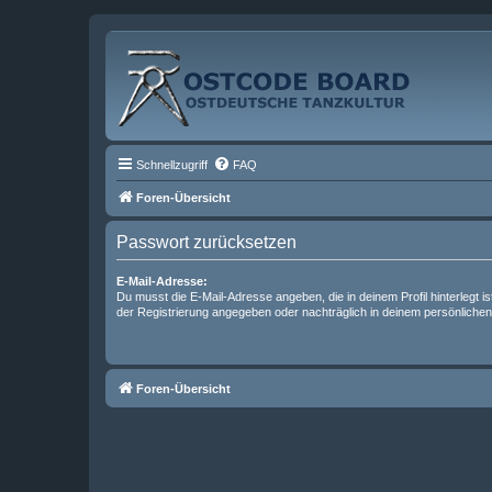
Schnellzugriff
FAQ
Foren-Übersicht
Passwort zurücksetzen
E-Mail-Adresse:
Du musst die E-Mail-Adresse angeben, die in deinem Profil hinterlegt is
der Registrierung angegeben oder nachträglich in deinem persönlichen
Foren-Übersicht