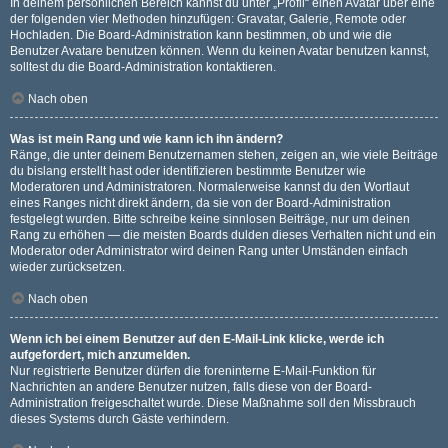
In deinem persönlichen Bereich kannst du unter „Profil“ einen Avatar über eine
der folgenden vier Methoden hinzufügen: Gravatar, Galerie, Remote oder
Hochladen. Die Board-Administration kann bestimmen, ob und wie die
Benutzer Avatare benutzen können. Wenn du keinen Avatar benutzen kannst,
solltest du die Board-Administration kontaktieren.
Nach oben
Was ist mein Rang und wie kann ich ihn ändern?
Ränge, die unter deinem Benutzernamen stehen, zeigen an, wie viele Beiträge
du bislang erstellt hast oder identifizieren bestimmte Benutzer wie
Moderatoren und Administratoren. Normalerweise kannst du den Wortlaut
eines Ranges nicht direkt ändern, da sie von der Board-Administration
festgelegt wurden. Bitte schreibe keine sinnlosen Beiträge, nur um deinen
Rang zu erhöhen — die meisten Boards dulden dieses Verhalten nicht und ein
Moderator oder Administrator wird deinen Rang unter Umständen einfach
wieder zurücksetzen.
Nach oben
Wenn ich bei einem Benutzer auf den E-Mail-Link klicke, werde ich
aufgefordert, mich anzumelden.
Nur registrierte Benutzer dürfen die foreninterne E-Mail-Funktion für
Nachrichten an andere Benutzer nutzen, falls diese von der Board-
Administration freigeschaltet wurde. Diese Maßnahme soll den Missbrauch
dieses Systems durch Gäste verhindern.