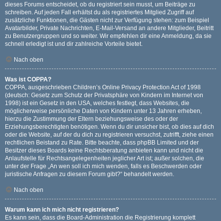
dieses Forums entscheidet, ob du registriert sein musst, um Beiträge zu
schreiben. Auf jeden Fall erhältst du als registriertes Mitglied Zugriff auf
zusätzliche Funktionen, die Gästen nicht zur Verfügung stehen: zum Beispiel
Avatarbilder, Private Nachrichten, E-Mail-Versand an andere Mitglieder, Beitritt
zu Benutzergruppen und so weiter. Wir empfehlen dir eine Anmeldung, da sie
schnell erledigt ist und dir zahlreiche Vorteile bietet.
Nach oben
Was ist COPPA?
COPPA, ausgeschrieben Children’s Online Privacy Protection Act of 1998
(deutsch: Gesetz zum Schutz der Privatsphäre von Kindern im Internet von
1998) ist ein Gesetz in den USA, welches festlegt, dass Websites, die
möglicherweise persönliche Daten von Kindern unter 13 Jahren erheben,
hierzu die Zustimmung der Eltern beziehungsweise des oder der
Erziehungsberechtigten benötigen. Wenn du dir unsicher bist, ob dies auf dich
oder die Website, auf der du dich zu registrieren versuchst, zutrifft, ziehe einen
rechtlichen Beistand zu Rate. Bitte beachte, dass phpBB Limited und der
Besitzer dieses Boards keine Rechtsberatung anbieten kann und nicht die
Anlaufstelle für Rechtsangelegenheiten jeglicher Art ist; außer solchen, die
unter der Frage „An wen soll ich mich wenden, falls es Beschwerden oder
juristische Anfragen zu diesem Forum gibt?“ behandelt werden.
Nach oben
Warum kann ich mich nicht registrieren?
Es kann sein, dass die Board-Administration die Registrierung komplett