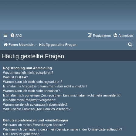
FAQ
Registrieren
Anmelden
S
Foren-Übersicht
Häufig gestellte Fragen
u
Häufig gestellte Fragen
c
h
Registrierung und Anmeldung
Wozu muss ich mich registrieren?
e
Was ist COPPA?
Warum kann ich mich nicht registrieren?
Ich habe mich registriert, kann mich aber nicht anmelden!
Warum kann ich mich nicht anmelden?
Ich habe mich vor einiger Zeit registriert, kann mich aber nicht mehr anmelden?!
Ich habe mein Passwort vergessen!
Warum werde ich automatisch abgemeldet?
Wozu ist die Funktion „Alle Cookies löschen“?
Benutzerpräferenzen und -einstellungen
Wie kann ich meine Einstellungen ändern?
Wie kann ich verhindern, dass mein Benutzername in der Online-Liste auftaucht?
Die Forenuhr geht falsch!