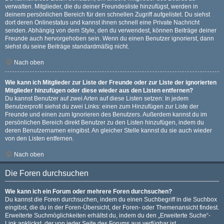
verwalten. Mitglieder, die du deiner Freundesliste hinzufügst, werden in
deinem persönlichen Bereich für den schnellen Zugriff aufgelistet. Du siehst
dort deren Onlinestatus und kannst ihnen schnell eine Private Nachricht
senden. Abhängig von dem Style, den du verwendest, können Beiträge deiner
Freunde auch hervorgehoben sein. Wenn du einen Benutzer ignorierst, dann
siehst du seine Beiträge standardmäßig nicht.
Nach oben
Wie kann ich Mitglieder zur Liste der Freunde oder zur Liste der ignorierten
Mitglieder hinzufügen oder diese wieder aus den Listen entfernen?
Du kannst Benutzer auf zwei Arten auf diese Listen setzen: In jedem
Benutzerprofil siehst du zwei Links: einen zum Hinzufügen zur Liste der
Freunde und einen zum Ignorieren des Benutzers. Außerdem kannst du im
persönlichen Bereich direkt Benutzer zu den Listen hinzufügen, indem du
deren Benutzernamen eingibst. An gleicher Stelle kannst du sie auch wieder
von den Listen entfernen.
Nach oben
Die Foren durchsuchen
Wie kann ich ein Forum oder mehrere Foren durchsuchen?
Du kannst die Foren durchsuchen, indem du einen Suchbegriff in die Suchbox
eingibst, die du in der Foren-Übersicht, der Foren- oder Themenansicht findest.
Erweiterte Suchmöglichkeiten erhältst du, indem du den „Erweiterte Suche“-
Link anklickst, der von jeder Seite des Forums aus verfügbar ist.