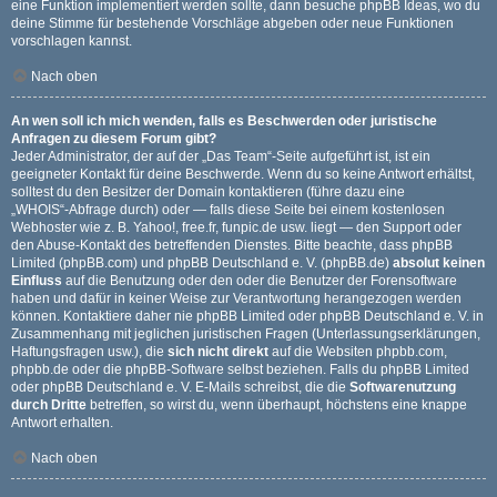
eine Funktion implementiert werden sollte, dann besuche
phpBB Ideas
, wo du
deine Stimme für bestehende Vorschläge abgeben oder neue Funktionen
vorschlagen kannst.
Nach oben
An wen soll ich mich wenden, falls es Beschwerden oder juristische
Anfragen zu diesem Forum gibt?
Jeder Administrator, der auf der „Das Team“-Seite aufgeführt ist, ist ein
geeigneter Kontakt für deine Beschwerde. Wenn du so keine Antwort erhältst,
solltest du den Besitzer der Domain kontaktieren (führe dazu eine
„WHOIS“-Abfrage
durch) oder — falls diese Seite bei einem kostenlosen
Webhoster wie z. B. Yahoo!, free.fr, funpic.de usw. liegt — den Support oder
den Abuse-Kontakt des betreffenden Dienstes. Bitte beachte, dass phpBB
Limited (phpBB.com) und phpBB Deutschland e. V. (phpBB.de)
absolut keinen
Einfluss
auf die Benutzung oder den oder die Benutzer der Forensoftware
haben und dafür in keiner Weise zur Verantwortung herangezogen werden
können. Kontaktiere daher nie phpBB Limited oder phpBB Deutschland e. V. in
Zusammenhang mit jeglichen juristischen Fragen (Unterlassungserklärungen,
Haftungsfragen usw.), die
sich nicht direkt
auf die Websiten phpbb.com,
phpbb.de oder die phpBB-Software selbst beziehen. Falls du phpBB Limited
oder phpBB Deutschland e. V. E-Mails schreibst, die die
Softwarenutzung
durch Dritte
betreffen, so wirst du, wenn überhaupt, höchstens eine knappe
Antwort erhalten.
Nach oben