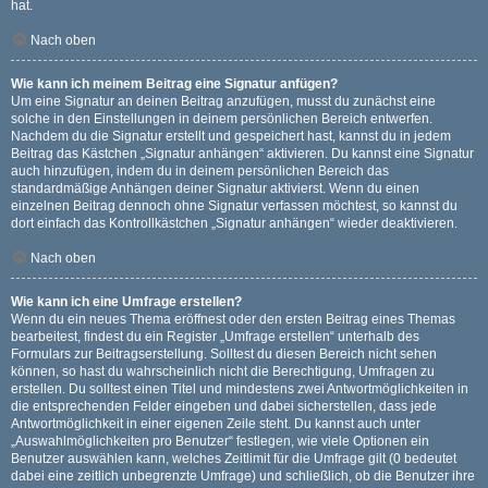
hat.
Nach oben
Wie kann ich meinem Beitrag eine Signatur anfügen?
Um eine Signatur an deinen Beitrag anzufügen, musst du zunächst eine
solche in den Einstellungen in deinem persönlichen Bereich entwerfen.
Nachdem du die Signatur erstellt und gespeichert hast, kannst du in jedem
Beitrag das Kästchen „Signatur anhängen“ aktivieren. Du kannst eine Signatur
auch hinzufügen, indem du in deinem persönlichen Bereich das
standardmäßige Anhängen deiner Signatur aktivierst. Wenn du einen
einzelnen Beitrag dennoch ohne Signatur verfassen möchtest, so kannst du
dort einfach das Kontrollkästchen „Signatur anhängen“ wieder deaktivieren.
Nach oben
Wie kann ich eine Umfrage erstellen?
Wenn du ein neues Thema eröffnest oder den ersten Beitrag eines Themas
bearbeitest, findest du ein Register „Umfrage erstellen“ unterhalb des
Formulars zur Beitragserstellung. Solltest du diesen Bereich nicht sehen
können, so hast du wahrscheinlich nicht die Berechtigung, Umfragen zu
erstellen. Du solltest einen Titel und mindestens zwei Antwortmöglichkeiten in
die entsprechenden Felder eingeben und dabei sicherstellen, dass jede
Antwortmöglichkeit in einer eigenen Zeile steht. Du kannst auch unter
„Auswahlmöglichkeiten pro Benutzer“ festlegen, wie viele Optionen ein
Benutzer auswählen kann, welches Zeitlimit für die Umfrage gilt (0 bedeutet
dabei eine zeitlich unbegrenzte Umfrage) und schließlich, ob die Benutzer ihre