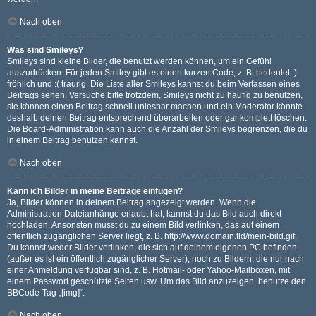
Nach oben
Was sind Smileys?
Smileys sind kleine Bilder, die benutzt werden können, um ein Gefühl
auszudrücken. Für jeden Smiley gibt es einen kurzen Code, z. B. bedeutet :)
fröhlich und :( traurig. Die Liste aller Smileys kannst du beim Verfassen eines
Beitrags sehen. Versuche bitte trotzdem, Smileys nicht zu häufig zu benutzen,
sie können einen Beitrag schnell unlesbar machen und ein Moderator könnte
deshalb deinen Beitrag entsprechend überarbeiten oder gar komplett löschen.
Die Board-Administration kann auch die Anzahl der Smileys begrenzen, die du
in einem Beitrag benutzen kannst.
Nach oben
Kann ich Bilder in meine Beiträge einfügen?
Ja, Bilder können in deinem Beitrag angezeigt werden. Wenn die
Administration Dateianhänge erlaubt hat, kannst du das Bild auch direkt
hochladen. Ansonsten musst du zu einem Bild verlinken, das auf einem
öffentlich zugänglichen Server liegt, z. B. http://www.domain.tld/mein-bild.gif.
Du kannst weder Bilder verlinken, die sich auf deinem eigenen PC befinden
(außer es ist ein öffentlich zugänglicher Server), noch zu Bildern, die nur nach
einer Anmeldung verfügbar sind, z. B. Hotmail- oder Yahoo-Mailboxen, mit
einem Passwort geschützte Seiten usw. Um das Bild anzuzeigen, benutze den
BBCode-Tag „[img]“.
Nach oben