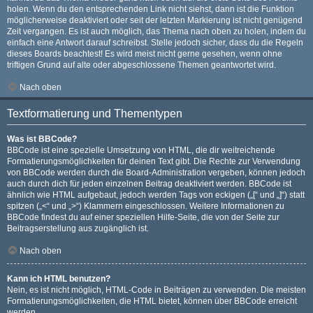
holen. Wenn du den entsprechenden Link nicht siehst, dann ist die Funktion
möglicherweise deaktiviert oder seit der letzten Markierung ist nicht genügend
Zeit vergangen. Es ist auch möglich, das Thema nach oben zu holen, indem du
einfach eine Antwort darauf schreibst. Stelle jedoch sicher, dass du die Regeln
dieses Boards beachtest! Es wird meist nicht gerne gesehen, wenn ohne
triftigen Grund auf alte oder abgeschlossene Themen geantwortet wird.
Nach oben
Textformatierung und Thementypen
Was ist BBCode?
BBCode ist eine spezielle Umsetzung von HTML, die dir weitreichende
Formatierungsmöglichkeiten für deinen Text gibt. Die Rechte zur Verwendung
von BBCode werden durch die Board-Administration vergeben, können jedoch
auch durch dich für jeden einzelnen Beitrag deaktiviert werden. BBCode ist
ähnlich wie HTML aufgebaut, jedoch werden Tags von eckigen („[“ und „]“) statt
spitzen („<“ und „>“) Klammern eingeschlossen. Weitere Informationen zu
BBCode findest du auf einer speziellen Hilfe-Seite, die von der Seite zur
Beitragserstellung aus zugänglich ist.
Nach oben
Kann ich HTML benutzen?
Nein, es ist nicht möglich, HTML-Code in Beiträgen zu verwenden. Die meisten
Formatierungsmöglichkeiten, die HTML bietet, können über BBCode erreicht
werden.