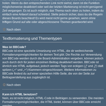
holen. Wenn du den entsprechenden Link nicht siehst, dann ist die Funktion
möglicherweise deaktiviert oder seit der letzten Markierung ist nicht genügend
Zeit vergangen. Es ist auch möglich, das Thema nach oben zu holen, indem du
einfach eine Antwort darauf schreibst. Stelle jedoch sicher, dass du die Regeln
dieses Boards beachtest! Es wird meist nicht gerne gesehen, wenn ohne
triftigen Grund auf alte oder abgeschlossene Themen geantwortet wird.
Nach oben
Textformatierung und Thementypen
Was ist BBCode?
BBCode ist eine spezielle Umsetzung von HTML, die dir weitreichende
Formatierungsmöglichkeiten für deinen Text gibt. Die Rechte zur Verwendung
von BBCode werden durch die Board-Administration vergeben, können jedoch
auch durch dich für jeden einzelnen Beitrag deaktiviert werden. BBCode ist
ähnlich wie HTML aufgebaut, jedoch werden Tags von eckigen („[“ und „]“) statt
spitzen („<“ und „>“) Klammern eingeschlossen. Weitere Informationen zu
BBCode findest du auf einer speziellen Hilfe-Seite, die von der Seite zur
Beitragserstellung aus zugänglich ist.
Nach oben
Kann ich HTML benutzen?
Nein, es ist nicht möglich, HTML-Code in Beiträgen zu verwenden. Die meisten
Formatierungsmöglichkeiten, die HTML bietet, können über BBCode erreicht
werden.