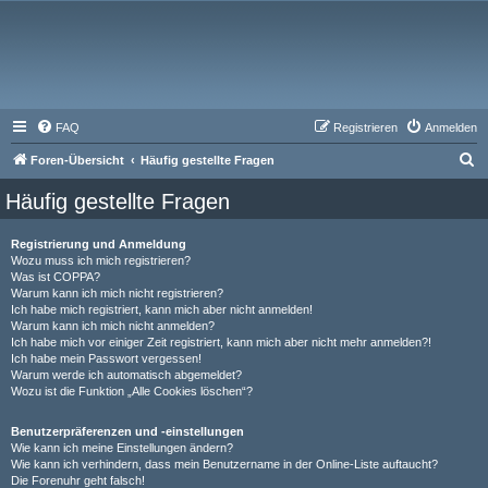
FAQ
Registrieren
Anmelden
S
Foren-Übersicht
Häufig gestellte Fragen
u
Häufig gestellte Fragen
c
h
Registrierung und Anmeldung
Wozu muss ich mich registrieren?
e
Was ist COPPA?
Warum kann ich mich nicht registrieren?
Ich habe mich registriert, kann mich aber nicht anmelden!
Warum kann ich mich nicht anmelden?
Ich habe mich vor einiger Zeit registriert, kann mich aber nicht mehr anmelden?!
Ich habe mein Passwort vergessen!
Warum werde ich automatisch abgemeldet?
Wozu ist die Funktion „Alle Cookies löschen“?
Benutzerpräferenzen und -einstellungen
Wie kann ich meine Einstellungen ändern?
Wie kann ich verhindern, dass mein Benutzername in der Online-Liste auftaucht?
Die Forenuhr geht falsch!