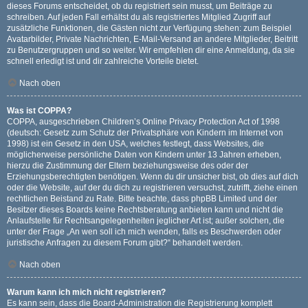
dieses Forums entscheidet, ob du registriert sein musst, um Beiträge zu
schreiben. Auf jeden Fall erhältst du als registriertes Mitglied Zugriff auf
zusätzliche Funktionen, die Gästen nicht zur Verfügung stehen: zum Beispiel
Avatarbilder, Private Nachrichten, E-Mail-Versand an andere Mitglieder, Beitritt
zu Benutzergruppen und so weiter. Wir empfehlen dir eine Anmeldung, da sie
schnell erledigt ist und dir zahlreiche Vorteile bietet.
Nach oben
Was ist COPPA?
COPPA, ausgeschrieben Children’s Online Privacy Protection Act of 1998
(deutsch: Gesetz zum Schutz der Privatsphäre von Kindern im Internet von
1998) ist ein Gesetz in den USA, welches festlegt, dass Websites, die
möglicherweise persönliche Daten von Kindern unter 13 Jahren erheben,
hierzu die Zustimmung der Eltern beziehungsweise des oder der
Erziehungsberechtigten benötigen. Wenn du dir unsicher bist, ob dies auf dich
oder die Website, auf der du dich zu registrieren versuchst, zutrifft, ziehe einen
rechtlichen Beistand zu Rate. Bitte beachte, dass phpBB Limited und der
Besitzer dieses Boards keine Rechtsberatung anbieten kann und nicht die
Anlaufstelle für Rechtsangelegenheiten jeglicher Art ist; außer solchen, die
unter der Frage „An wen soll ich mich wenden, falls es Beschwerden oder
juristische Anfragen zu diesem Forum gibt?“ behandelt werden.
Nach oben
Warum kann ich mich nicht registrieren?
Es kann sein, dass die Board-Administration die Registrierung komplett