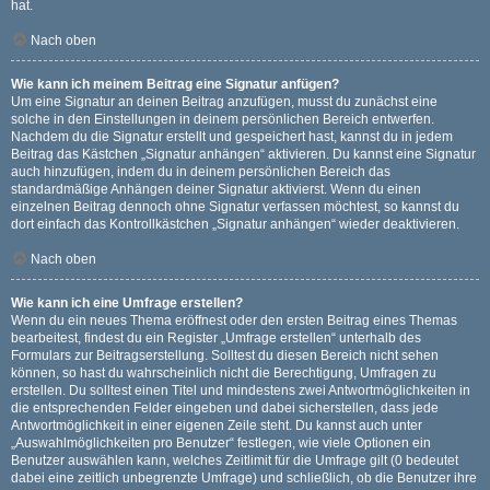
hat.
Nach oben
Wie kann ich meinem Beitrag eine Signatur anfügen?
Um eine Signatur an deinen Beitrag anzufügen, musst du zunächst eine
solche in den Einstellungen in deinem persönlichen Bereich entwerfen.
Nachdem du die Signatur erstellt und gespeichert hast, kannst du in jedem
Beitrag das Kästchen „Signatur anhängen“ aktivieren. Du kannst eine Signatur
auch hinzufügen, indem du in deinem persönlichen Bereich das
standardmäßige Anhängen deiner Signatur aktivierst. Wenn du einen
einzelnen Beitrag dennoch ohne Signatur verfassen möchtest, so kannst du
dort einfach das Kontrollkästchen „Signatur anhängen“ wieder deaktivieren.
Nach oben
Wie kann ich eine Umfrage erstellen?
Wenn du ein neues Thema eröffnest oder den ersten Beitrag eines Themas
bearbeitest, findest du ein Register „Umfrage erstellen“ unterhalb des
Formulars zur Beitragserstellung. Solltest du diesen Bereich nicht sehen
können, so hast du wahrscheinlich nicht die Berechtigung, Umfragen zu
erstellen. Du solltest einen Titel und mindestens zwei Antwortmöglichkeiten in
die entsprechenden Felder eingeben und dabei sicherstellen, dass jede
Antwortmöglichkeit in einer eigenen Zeile steht. Du kannst auch unter
„Auswahlmöglichkeiten pro Benutzer“ festlegen, wie viele Optionen ein
Benutzer auswählen kann, welches Zeitlimit für die Umfrage gilt (0 bedeutet
dabei eine zeitlich unbegrenzte Umfrage) und schließlich, ob die Benutzer ihre