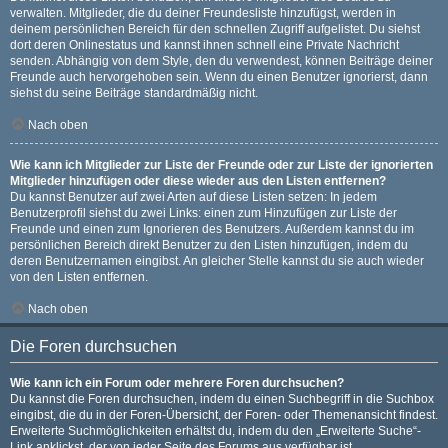
verwalten. Mitglieder, die du deiner Freundesliste hinzufügst, werden in
deinem persönlichen Bereich für den schnellen Zugriff aufgelistet. Du siehst
dort deren Onlinestatus und kannst ihnen schnell eine Private Nachricht
senden. Abhängig von dem Style, den du verwendest, können Beiträge deiner
Freunde auch hervorgehoben sein. Wenn du einen Benutzer ignorierst, dann
siehst du seine Beiträge standardmäßig nicht.
Nach oben
Wie kann ich Mitglieder zur Liste der Freunde oder zur Liste der ignorierten
Mitglieder hinzufügen oder diese wieder aus den Listen entfernen?
Du kannst Benutzer auf zwei Arten auf diese Listen setzen: In jedem
Benutzerprofil siehst du zwei Links: einen zum Hinzufügen zur Liste der
Freunde und einen zum Ignorieren des Benutzers. Außerdem kannst du im
persönlichen Bereich direkt Benutzer zu den Listen hinzufügen, indem du
deren Benutzernamen eingibst. An gleicher Stelle kannst du sie auch wieder
von den Listen entfernen.
Nach oben
Die Foren durchsuchen
Wie kann ich ein Forum oder mehrere Foren durchsuchen?
Du kannst die Foren durchsuchen, indem du einen Suchbegriff in die Suchbox
eingibst, die du in der Foren-Übersicht, der Foren- oder Themenansicht findest.
Erweiterte Suchmöglichkeiten erhältst du, indem du den „Erweiterte Suche“-
Link anklickst, der von jeder Seite des Forums aus verfügbar ist.