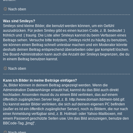
Nach oben
Was sind Smileys?
Smileys sind kleine Bilder, die benutzt werden können, um ein Gefühl
auszudrücken. Für jeden Smiley gibt es einen kurzen Code, z. B. bedeutet :)
fröhlich und :( traurig. Die Liste aller Smileys kannst du beim Verfassen eines
Beitrags sehen. Versuche bitte trotzdem, Smileys nicht zu häufig zu benutzen,
sie können einen Beitrag schnell unlesbar machen und ein Moderator könnte
deshalb deinen Beitrag entsprechend überarbeiten oder gar komplett löschen.
Die Board-Administration kann auch die Anzahl der Smileys begrenzen, die du
in einem Beitrag benutzen kannst.
Nach oben
Kann ich Bilder in meine Beiträge einfügen?
Ja, Bilder können in deinem Beitrag angezeigt werden. Wenn die
Administration Dateianhänge erlaubt hat, kannst du das Bild auch direkt
hochladen. Ansonsten musst du zu einem Bild verlinken, das auf einem
öffentlich zugänglichen Server liegt, z. B. http://www.domain.tld/mein-bild.gif.
Du kannst weder Bilder verlinken, die sich auf deinem eigenen PC befinden
(außer es ist ein öffentlich zugänglicher Server), noch zu Bildern, die nur nach
einer Anmeldung verfügbar sind, z. B. Hotmail- oder Yahoo-Mailboxen, mit
einem Passwort geschützte Seiten usw. Um das Bild anzuzeigen, benutze den
BBCode-Tag „[img]“.
Nach oben