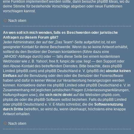
eine Funktion implementiert werden sollte, dann besuche
phpBB Ideas
, wo du
deine Stimme für bestehende Vorschläge abgeben oder neue Funktionen
vorschlagen kannst.
Nach oben
An wen soll ich mich wenden, falls es Beschwerden oder juristische
Anfragen zu diesem Forum gibt?
Jeder Administrator, der auf der „Das Team“-Seite aufgeführt ist, ist ein
geeigneter Kontakt für deine Beschwerde. Wenn du so keine Antwort erhältst,
solltest du den Besitzer der Domain kontaktieren (führe dazu eine
„WHOIS“-Abfrage
durch) oder — falls diese Seite bei einem kostenlosen
Webhoster wie z. B. Yahoo!, free.fr, funpic.de usw. liegt — den Support oder
den Abuse-Kontakt des betreffenden Dienstes. Bitte beachte, dass phpBB
Limited (phpBB.com) und phpBB Deutschland e. V. (phpBB.de)
absolut keinen
Einfluss
auf die Benutzung oder den oder die Benutzer der Forensoftware
haben und dafür in keiner Weise zur Verantwortung herangezogen werden
können. Kontaktiere daher nie phpBB Limited oder phpBB Deutschland e. V. in
Zusammenhang mit jeglichen juristischen Fragen (Unterlassungserklärungen,
Haftungsfragen usw.), die
sich nicht direkt
auf die Websiten phpbb.com,
phpbb.de oder die phpBB-Software selbst beziehen. Falls du phpBB Limited
oder phpBB Deutschland e. V. E-Mails schreibst, die die
Softwarenutzung
durch Dritte
betreffen, so wirst du, wenn überhaupt, höchstens eine knappe
Antwort erhalten.
Nach oben