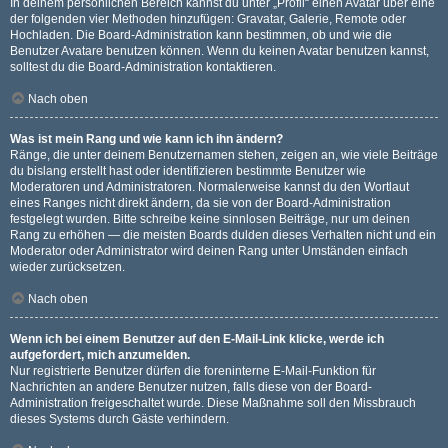
In deinem persönlichen Bereich kannst du unter „Profil“ einen Avatar über eine
der folgenden vier Methoden hinzufügen: Gravatar, Galerie, Remote oder
Hochladen. Die Board-Administration kann bestimmen, ob und wie die
Benutzer Avatare benutzen können. Wenn du keinen Avatar benutzen kannst,
solltest du die Board-Administration kontaktieren.
Nach oben
Was ist mein Rang und wie kann ich ihn ändern?
Ränge, die unter deinem Benutzernamen stehen, zeigen an, wie viele Beiträge
du bislang erstellt hast oder identifizieren bestimmte Benutzer wie
Moderatoren und Administratoren. Normalerweise kannst du den Wortlaut
eines Ranges nicht direkt ändern, da sie von der Board-Administration
festgelegt wurden. Bitte schreibe keine sinnlosen Beiträge, nur um deinen
Rang zu erhöhen — die meisten Boards dulden dieses Verhalten nicht und ein
Moderator oder Administrator wird deinen Rang unter Umständen einfach
wieder zurücksetzen.
Nach oben
Wenn ich bei einem Benutzer auf den E-Mail-Link klicke, werde ich
aufgefordert, mich anzumelden.
Nur registrierte Benutzer dürfen die foreninterne E-Mail-Funktion für
Nachrichten an andere Benutzer nutzen, falls diese von der Board-
Administration freigeschaltet wurde. Diese Maßnahme soll den Missbrauch
dieses Systems durch Gäste verhindern.