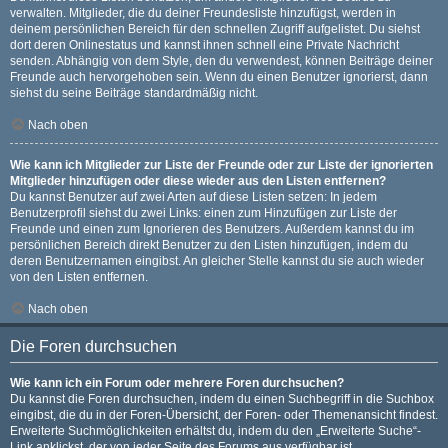
verwalten. Mitglieder, die du deiner Freundesliste hinzufügst, werden in
deinem persönlichen Bereich für den schnellen Zugriff aufgelistet. Du siehst
dort deren Onlinestatus und kannst ihnen schnell eine Private Nachricht
senden. Abhängig von dem Style, den du verwendest, können Beiträge deiner
Freunde auch hervorgehoben sein. Wenn du einen Benutzer ignorierst, dann
siehst du seine Beiträge standardmäßig nicht.
Nach oben
Wie kann ich Mitglieder zur Liste der Freunde oder zur Liste der ignorierten
Mitglieder hinzufügen oder diese wieder aus den Listen entfernen?
Du kannst Benutzer auf zwei Arten auf diese Listen setzen: In jedem
Benutzerprofil siehst du zwei Links: einen zum Hinzufügen zur Liste der
Freunde und einen zum Ignorieren des Benutzers. Außerdem kannst du im
persönlichen Bereich direkt Benutzer zu den Listen hinzufügen, indem du
deren Benutzernamen eingibst. An gleicher Stelle kannst du sie auch wieder
von den Listen entfernen.
Nach oben
Die Foren durchsuchen
Wie kann ich ein Forum oder mehrere Foren durchsuchen?
Du kannst die Foren durchsuchen, indem du einen Suchbegriff in die Suchbox
eingibst, die du in der Foren-Übersicht, der Foren- oder Themenansicht findest.
Erweiterte Suchmöglichkeiten erhältst du, indem du den „Erweiterte Suche“-
Link anklickst, der von jeder Seite des Forums aus verfügbar ist.