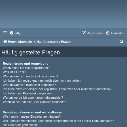
FAQ
Registrieren
Anmelden
S
Foren-Übersicht
Häufig gestellte Fragen
u
Häufig gestellte Fragen
c
h
Registrierung und Anmeldung
Wozu muss ich mich registrieren?
e
Was ist COPPA?
Warum kann ich mich nicht registrieren?
Ich habe mich registriert, kann mich aber nicht anmelden!
Warum kann ich mich nicht anmelden?
Ich habe mich vor einiger Zeit registriert, kann mich aber nicht mehr anmelden?!
Ich habe mein Passwort vergessen!
Warum werde ich automatisch abgemeldet?
Wozu ist die Funktion „Alle Cookies löschen“?
Benutzerpräferenzen und -einstellungen
Wie kann ich meine Einstellungen ändern?
Wie kann ich verhindern, dass mein Benutzername in der Online-Liste auftaucht?
Die Forenuhr geht falsch!