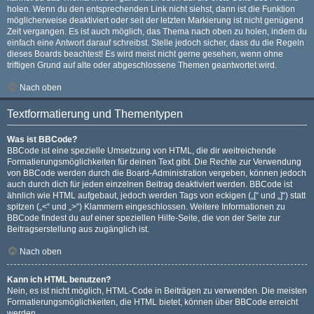
holen. Wenn du den entsprechenden Link nicht siehst, dann ist die Funktion
möglicherweise deaktiviert oder seit der letzten Markierung ist nicht genügend
Zeit vergangen. Es ist auch möglich, das Thema nach oben zu holen, indem du
einfach eine Antwort darauf schreibst. Stelle jedoch sicher, dass du die Regeln
dieses Boards beachtest! Es wird meist nicht gerne gesehen, wenn ohne
triftigen Grund auf alte oder abgeschlossene Themen geantwortet wird.
Nach oben
Textformatierung und Thementypen
Was ist BBCode?
BBCode ist eine spezielle Umsetzung von HTML, die dir weitreichende
Formatierungsmöglichkeiten für deinen Text gibt. Die Rechte zur Verwendung
von BBCode werden durch die Board-Administration vergeben, können jedoch
auch durch dich für jeden einzelnen Beitrag deaktiviert werden. BBCode ist
ähnlich wie HTML aufgebaut, jedoch werden Tags von eckigen („[“ und „]“) statt
spitzen („<“ und „>“) Klammern eingeschlossen. Weitere Informationen zu
BBCode findest du auf einer speziellen Hilfe-Seite, die von der Seite zur
Beitragserstellung aus zugänglich ist.
Nach oben
Kann ich HTML benutzen?
Nein, es ist nicht möglich, HTML-Code in Beiträgen zu verwenden. Die meisten
Formatierungsmöglichkeiten, die HTML bietet, können über BBCode erreicht
werden.