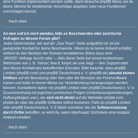
eine Funktion implementiert werden sollte, dann besuche
phpBB Ideas
, wo du
deine Stimme für bestehende Vorschläge abgeben oder neue Funktionen
vorschlagen kannst.
Nach oben
An wen soll ich mich wenden, falls es Beschwerden oder juristische
Anfragen zu diesem Forum gibt?
Jeder Administrator, der auf der „Das Team“-Seite aufgeführt ist, ist ein
geeigneter Kontakt für deine Beschwerde. Wenn du so keine Antwort erhältst,
solltest du den Besitzer der Domain kontaktieren (führe dazu eine
„WHOIS“-Abfrage
durch) oder — falls diese Seite bei einem kostenlosen
Webhoster wie z. B. Yahoo!, free.fr, funpic.de usw. liegt — den Support oder
den Abuse-Kontakt des betreffenden Dienstes. Bitte beachte, dass phpBB
Limited (phpBB.com) und phpBB Deutschland e. V. (phpBB.de)
absolut keinen
Einfluss
auf die Benutzung oder den oder die Benutzer der Forensoftware
haben und dafür in keiner Weise zur Verantwortung herangezogen werden
können. Kontaktiere daher nie phpBB Limited oder phpBB Deutschland e. V. in
Zusammenhang mit jeglichen juristischen Fragen (Unterlassungserklärungen,
Haftungsfragen usw.), die
sich nicht direkt
auf die Websiten phpbb.com,
phpbb.de oder die phpBB-Software selbst beziehen. Falls du phpBB Limited
oder phpBB Deutschland e. V. E-Mails schreibst, die die
Softwarenutzung
durch Dritte
betreffen, so wirst du, wenn überhaupt, höchstens eine knappe
Antwort erhalten.
Nach oben