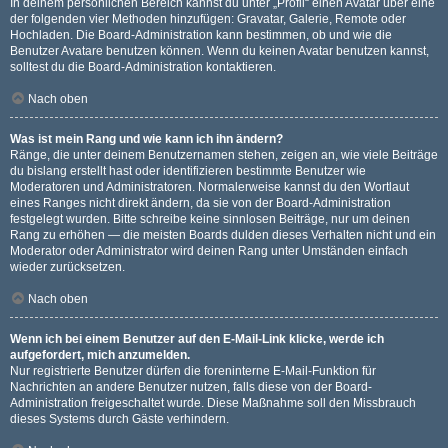
In deinem persönlichen Bereich kannst du unter „Profil“ einen Avatar über eine
der folgenden vier Methoden hinzufügen: Gravatar, Galerie, Remote oder
Hochladen. Die Board-Administration kann bestimmen, ob und wie die
Benutzer Avatare benutzen können. Wenn du keinen Avatar benutzen kannst,
solltest du die Board-Administration kontaktieren.
Nach oben
Was ist mein Rang und wie kann ich ihn ändern?
Ränge, die unter deinem Benutzernamen stehen, zeigen an, wie viele Beiträge
du bislang erstellt hast oder identifizieren bestimmte Benutzer wie
Moderatoren und Administratoren. Normalerweise kannst du den Wortlaut
eines Ranges nicht direkt ändern, da sie von der Board-Administration
festgelegt wurden. Bitte schreibe keine sinnlosen Beiträge, nur um deinen
Rang zu erhöhen — die meisten Boards dulden dieses Verhalten nicht und ein
Moderator oder Administrator wird deinen Rang unter Umständen einfach
wieder zurücksetzen.
Nach oben
Wenn ich bei einem Benutzer auf den E-Mail-Link klicke, werde ich
aufgefordert, mich anzumelden.
Nur registrierte Benutzer dürfen die foreninterne E-Mail-Funktion für
Nachrichten an andere Benutzer nutzen, falls diese von der Board-
Administration freigeschaltet wurde. Diese Maßnahme soll den Missbrauch
dieses Systems durch Gäste verhindern.