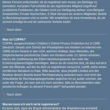
dieses Forums entscheidet, ob du registriert sein musst, um Beiträge zu
schreiben. Auf jeden Fall erhältst du als registriertes Mitglied Zugriff auf
zusätzliche Funktionen, die Gästen nicht zur Verfügung stehen: zum Beispiel
Avatarbilder, Private Nachrichten, E-Mail-Versand an andere Mitglieder, Beitritt
zu Benutzergruppen und so weiter. Wir empfehlen dir eine Anmeldung, da sie
schnell erledigt ist und dir zahlreiche Vorteile bietet.
Nach oben
Was ist COPPA?
COPPA, ausgeschrieben Children’s Online Privacy Protection Act of 1998
(deutsch: Gesetz zum Schutz der Privatsphäre von Kindern im Internet von
1998) ist ein Gesetz in den USA, welches festlegt, dass Websites, die
möglicherweise persönliche Daten von Kindern unter 13 Jahren erheben,
hierzu die Zustimmung der Eltern beziehungsweise des oder der
Erziehungsberechtigten benötigen. Wenn du dir unsicher bist, ob dies auf dich
oder die Website, auf der du dich zu registrieren versuchst, zutrifft, ziehe einen
rechtlichen Beistand zu Rate. Bitte beachte, dass phpBB Limited und der
Besitzer dieses Boards keine Rechtsberatung anbieten kann und nicht die
Anlaufstelle für Rechtsangelegenheiten jeglicher Art ist; außer solchen, die
unter der Frage „An wen soll ich mich wenden, falls es Beschwerden oder
juristische Anfragen zu diesem Forum gibt?“ behandelt werden.
Nach oben
Warum kann ich mich nicht registrieren?
Es kann sein, dass die Board-Administration die Registrierung komplett