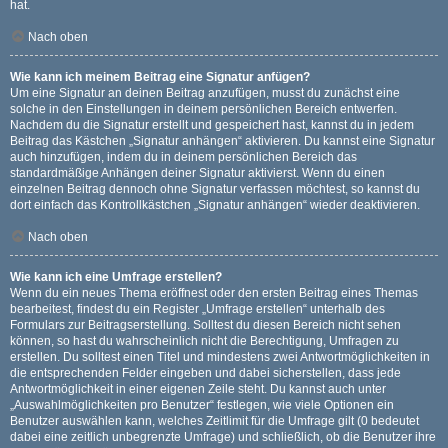
hat.
Nach oben
Wie kann ich meinem Beitrag eine Signatur anfügen?
Um eine Signatur an deinen Beitrag anzufügen, musst du zunächst eine
solche in den Einstellungen in deinem persönlichen Bereich entwerfen.
Nachdem du die Signatur erstellt und gespeichert hast, kannst du in jedem
Beitrag das Kästchen „Signatur anhängen“ aktivieren. Du kannst eine Signatur
auch hinzufügen, indem du in deinem persönlichen Bereich das
standardmäßige Anhängen deiner Signatur aktivierst. Wenn du einen
einzelnen Beitrag dennoch ohne Signatur verfassen möchtest, so kannst du
dort einfach das Kontrollkästchen „Signatur anhängen“ wieder deaktivieren.
Nach oben
Wie kann ich eine Umfrage erstellen?
Wenn du ein neues Thema eröffnest oder den ersten Beitrag eines Themas
bearbeitest, findest du ein Register „Umfrage erstellen“ unterhalb des
Formulars zur Beitragserstellung. Solltest du diesen Bereich nicht sehen
können, so hast du wahrscheinlich nicht die Berechtigung, Umfragen zu
erstellen. Du solltest einen Titel und mindestens zwei Antwortmöglichkeiten in
die entsprechenden Felder eingeben und dabei sicherstellen, dass jede
Antwortmöglichkeit in einer eigenen Zeile steht. Du kannst auch unter
„Auswahlmöglichkeiten pro Benutzer“ festlegen, wie viele Optionen ein
Benutzer auswählen kann, welches Zeitlimit für die Umfrage gilt (0 bedeutet
dabei eine zeitlich unbegrenzte Umfrage) und schließlich, ob die Benutzer ihre