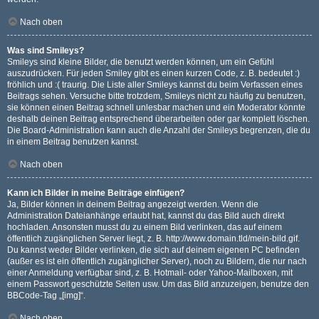
Nach oben
Was sind Smileys?
Smileys sind kleine Bilder, die benutzt werden können, um ein Gefühl
auszudrücken. Für jeden Smiley gibt es einen kurzen Code, z. B. bedeutet :)
fröhlich und :( traurig. Die Liste aller Smileys kannst du beim Verfassen eines
Beitrags sehen. Versuche bitte trotzdem, Smileys nicht zu häufig zu benutzen,
sie können einen Beitrag schnell unlesbar machen und ein Moderator könnte
deshalb deinen Beitrag entsprechend überarbeiten oder gar komplett löschen.
Die Board-Administration kann auch die Anzahl der Smileys begrenzen, die du
in einem Beitrag benutzen kannst.
Nach oben
Kann ich Bilder in meine Beiträge einfügen?
Ja, Bilder können in deinem Beitrag angezeigt werden. Wenn die
Administration Dateianhänge erlaubt hat, kannst du das Bild auch direkt
hochladen. Ansonsten musst du zu einem Bild verlinken, das auf einem
öffentlich zugänglichen Server liegt, z. B. http://www.domain.tld/mein-bild.gif.
Du kannst weder Bilder verlinken, die sich auf deinem eigenen PC befinden
(außer es ist ein öffentlich zugänglicher Server), noch zu Bildern, die nur nach
einer Anmeldung verfügbar sind, z. B. Hotmail- oder Yahoo-Mailboxen, mit
einem Passwort geschützte Seiten usw. Um das Bild anzuzeigen, benutze den
BBCode-Tag „[img]“.
Nach oben