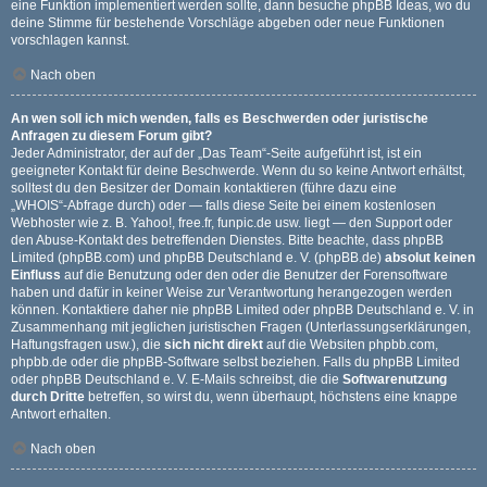
eine Funktion implementiert werden sollte, dann besuche
phpBB Ideas
, wo du
deine Stimme für bestehende Vorschläge abgeben oder neue Funktionen
vorschlagen kannst.
Nach oben
An wen soll ich mich wenden, falls es Beschwerden oder juristische
Anfragen zu diesem Forum gibt?
Jeder Administrator, der auf der „Das Team“-Seite aufgeführt ist, ist ein
geeigneter Kontakt für deine Beschwerde. Wenn du so keine Antwort erhältst,
solltest du den Besitzer der Domain kontaktieren (führe dazu eine
„WHOIS“-Abfrage
durch) oder — falls diese Seite bei einem kostenlosen
Webhoster wie z. B. Yahoo!, free.fr, funpic.de usw. liegt — den Support oder
den Abuse-Kontakt des betreffenden Dienstes. Bitte beachte, dass phpBB
Limited (phpBB.com) und phpBB Deutschland e. V. (phpBB.de)
absolut keinen
Einfluss
auf die Benutzung oder den oder die Benutzer der Forensoftware
haben und dafür in keiner Weise zur Verantwortung herangezogen werden
können. Kontaktiere daher nie phpBB Limited oder phpBB Deutschland e. V. in
Zusammenhang mit jeglichen juristischen Fragen (Unterlassungserklärungen,
Haftungsfragen usw.), die
sich nicht direkt
auf die Websiten phpbb.com,
phpbb.de oder die phpBB-Software selbst beziehen. Falls du phpBB Limited
oder phpBB Deutschland e. V. E-Mails schreibst, die die
Softwarenutzung
durch Dritte
betreffen, so wirst du, wenn überhaupt, höchstens eine knappe
Antwort erhalten.
Nach oben