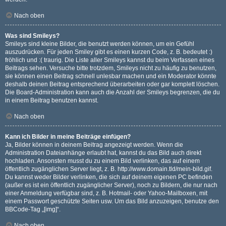
Nach oben
Was sind Smileys?
Smileys sind kleine Bilder, die benutzt werden können, um ein Gefühl
auszudrücken. Für jeden Smiley gibt es einen kurzen Code, z. B. bedeutet :)
fröhlich und :( traurig. Die Liste aller Smileys kannst du beim Verfassen eines
Beitrags sehen. Versuche bitte trotzdem, Smileys nicht zu häufig zu benutzen,
sie können einen Beitrag schnell unlesbar machen und ein Moderator könnte
deshalb deinen Beitrag entsprechend überarbeiten oder gar komplett löschen.
Die Board-Administration kann auch die Anzahl der Smileys begrenzen, die du
in einem Beitrag benutzen kannst.
Nach oben
Kann ich Bilder in meine Beiträge einfügen?
Ja, Bilder können in deinem Beitrag angezeigt werden. Wenn die
Administration Dateianhänge erlaubt hat, kannst du das Bild auch direkt
hochladen. Ansonsten musst du zu einem Bild verlinken, das auf einem
öffentlich zugänglichen Server liegt, z. B. http://www.domain.tld/mein-bild.gif.
Du kannst weder Bilder verlinken, die sich auf deinem eigenen PC befinden
(außer es ist ein öffentlich zugänglicher Server), noch zu Bildern, die nur nach
einer Anmeldung verfügbar sind, z. B. Hotmail- oder Yahoo-Mailboxen, mit
einem Passwort geschützte Seiten usw. Um das Bild anzuzeigen, benutze den
BBCode-Tag „[img]“.
Nach oben