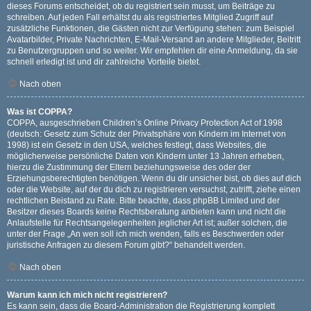
dieses Forums entscheidet, ob du registriert sein musst, um Beiträge zu
schreiben. Auf jeden Fall erhältst du als registriertes Mitglied Zugriff auf
zusätzliche Funktionen, die Gästen nicht zur Verfügung stehen: zum Beispiel
Avatarbilder, Private Nachrichten, E-Mail-Versand an andere Mitglieder, Beitritt
zu Benutzergruppen und so weiter. Wir empfehlen dir eine Anmeldung, da sie
schnell erledigt ist und dir zahlreiche Vorteile bietet.
Nach oben
Was ist COPPA?
COPPA, ausgeschrieben Children’s Online Privacy Protection Act of 1998
(deutsch: Gesetz zum Schutz der Privatsphäre von Kindern im Internet von
1998) ist ein Gesetz in den USA, welches festlegt, dass Websites, die
möglicherweise persönliche Daten von Kindern unter 13 Jahren erheben,
hierzu die Zustimmung der Eltern beziehungsweise des oder der
Erziehungsberechtigten benötigen. Wenn du dir unsicher bist, ob dies auf dich
oder die Website, auf der du dich zu registrieren versuchst, zutrifft, ziehe einen
rechtlichen Beistand zu Rate. Bitte beachte, dass phpBB Limited und der
Besitzer dieses Boards keine Rechtsberatung anbieten kann und nicht die
Anlaufstelle für Rechtsangelegenheiten jeglicher Art ist; außer solchen, die
unter der Frage „An wen soll ich mich wenden, falls es Beschwerden oder
juristische Anfragen zu diesem Forum gibt?“ behandelt werden.
Nach oben
Warum kann ich mich nicht registrieren?
Es kann sein, dass die Board-Administration die Registrierung komplett