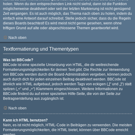
holen. Wenn du den entsprechenden Link nicht siehst, dann ist die Funktion
möglicherweise deaktiviert oder seit der letzten Markierung ist nicht genügend
Zeit vergangen. Es ist auch möglich, das Thema nach oben zu holen, indem du
einfach eine Antwort darauf schreibst. Stelle jedoch sicher, dass du die Regeln
dieses Boards beachtest! Es wird meist nicht gerne gesehen, wenn ohne
triftigen Grund auf alte oder abgeschlossene Themen geantwortet wird.
Nach oben
Textformatierung und Thementypen
Was ist BBCode?
BBCode ist eine spezielle Umsetzung von HTML, die dir weitreichende
Formatierungsmöglichkeiten für deinen Text gibt. Die Rechte zur Verwendung
von BBCode werden durch die Board-Administration vergeben, können jedoch
auch durch dich für jeden einzelnen Beitrag deaktiviert werden. BBCode ist
ähnlich wie HTML aufgebaut, jedoch werden Tags von eckigen („[“ und „]“) statt
spitzen („<“ und „>“) Klammern eingeschlossen. Weitere Informationen zu
BBCode findest du auf einer speziellen Hilfe-Seite, die von der Seite zur
Beitragserstellung aus zugänglich ist.
Nach oben
Kann ich HTML benutzen?
Nein, es ist nicht möglich, HTML-Code in Beiträgen zu verwenden. Die meisten
Formatierungsmöglichkeiten, die HTML bietet, können über BBCode erreicht
werden.