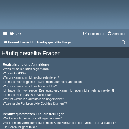
FAQ
Registrieren
Anmelden
S
Foren-Übersicht
Häufig gestellte Fragen
u
Häufig gestellte Fragen
c
h
Registrierung und Anmeldung
Wozu muss ich mich registrieren?
e
Was ist COPPA?
Warum kann ich mich nicht registrieren?
Ich habe mich registriert, kann mich aber nicht anmelden!
Warum kann ich mich nicht anmelden?
Ich habe mich vor einiger Zeit registriert, kann mich aber nicht mehr anmelden?!
Ich habe mein Passwort vergessen!
Warum werde ich automatisch abgemeldet?
Wozu ist die Funktion „Alle Cookies löschen“?
Benutzerpräferenzen und -einstellungen
Wie kann ich meine Einstellungen ändern?
Wie kann ich verhindern, dass mein Benutzername in der Online-Liste auftaucht?
Die Forenuhr geht falsch!