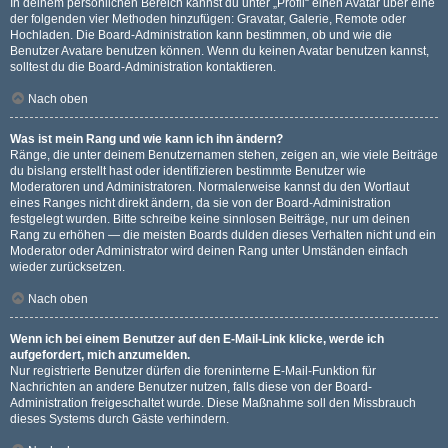
In deinem persönlichen Bereich kannst du unter „Profil“ einen Avatar über eine
der folgenden vier Methoden hinzufügen: Gravatar, Galerie, Remote oder
Hochladen. Die Board-Administration kann bestimmen, ob und wie die
Benutzer Avatare benutzen können. Wenn du keinen Avatar benutzen kannst,
solltest du die Board-Administration kontaktieren.
Nach oben
Was ist mein Rang und wie kann ich ihn ändern?
Ränge, die unter deinem Benutzernamen stehen, zeigen an, wie viele Beiträge
du bislang erstellt hast oder identifizieren bestimmte Benutzer wie
Moderatoren und Administratoren. Normalerweise kannst du den Wortlaut
eines Ranges nicht direkt ändern, da sie von der Board-Administration
festgelegt wurden. Bitte schreibe keine sinnlosen Beiträge, nur um deinen
Rang zu erhöhen — die meisten Boards dulden dieses Verhalten nicht und ein
Moderator oder Administrator wird deinen Rang unter Umständen einfach
wieder zurücksetzen.
Nach oben
Wenn ich bei einem Benutzer auf den E-Mail-Link klicke, werde ich
aufgefordert, mich anzumelden.
Nur registrierte Benutzer dürfen die foreninterne E-Mail-Funktion für
Nachrichten an andere Benutzer nutzen, falls diese von der Board-
Administration freigeschaltet wurde. Diese Maßnahme soll den Missbrauch
dieses Systems durch Gäste verhindern.