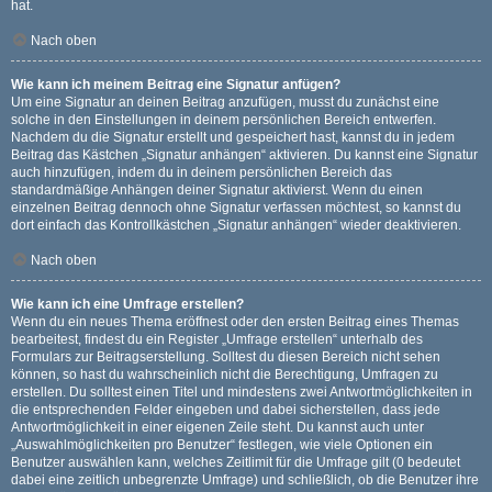
hat.
Nach oben
Wie kann ich meinem Beitrag eine Signatur anfügen?
Um eine Signatur an deinen Beitrag anzufügen, musst du zunächst eine
solche in den Einstellungen in deinem persönlichen Bereich entwerfen.
Nachdem du die Signatur erstellt und gespeichert hast, kannst du in jedem
Beitrag das Kästchen „Signatur anhängen“ aktivieren. Du kannst eine Signatur
auch hinzufügen, indem du in deinem persönlichen Bereich das
standardmäßige Anhängen deiner Signatur aktivierst. Wenn du einen
einzelnen Beitrag dennoch ohne Signatur verfassen möchtest, so kannst du
dort einfach das Kontrollkästchen „Signatur anhängen“ wieder deaktivieren.
Nach oben
Wie kann ich eine Umfrage erstellen?
Wenn du ein neues Thema eröffnest oder den ersten Beitrag eines Themas
bearbeitest, findest du ein Register „Umfrage erstellen“ unterhalb des
Formulars zur Beitragserstellung. Solltest du diesen Bereich nicht sehen
können, so hast du wahrscheinlich nicht die Berechtigung, Umfragen zu
erstellen. Du solltest einen Titel und mindestens zwei Antwortmöglichkeiten in
die entsprechenden Felder eingeben und dabei sicherstellen, dass jede
Antwortmöglichkeit in einer eigenen Zeile steht. Du kannst auch unter
„Auswahlmöglichkeiten pro Benutzer“ festlegen, wie viele Optionen ein
Benutzer auswählen kann, welches Zeitlimit für die Umfrage gilt (0 bedeutet
dabei eine zeitlich unbegrenzte Umfrage) und schließlich, ob die Benutzer ihre