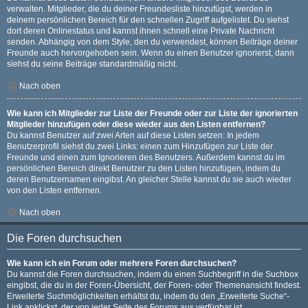
verwalten. Mitglieder, die du deiner Freundesliste hinzufügst, werden in
deinem persönlichen Bereich für den schnellen Zugriff aufgelistet. Du siehst
dort deren Onlinestatus und kannst ihnen schnell eine Private Nachricht
senden. Abhängig von dem Style, den du verwendest, können Beiträge deiner
Freunde auch hervorgehoben sein. Wenn du einen Benutzer ignorierst, dann
siehst du seine Beiträge standardmäßig nicht.
Nach oben
Wie kann ich Mitglieder zur Liste der Freunde oder zur Liste der ignorierten
Mitglieder hinzufügen oder diese wieder aus den Listen entfernen?
Du kannst Benutzer auf zwei Arten auf diese Listen setzen: In jedem
Benutzerprofil siehst du zwei Links: einen zum Hinzufügen zur Liste der
Freunde und einen zum Ignorieren des Benutzers. Außerdem kannst du im
persönlichen Bereich direkt Benutzer zu den Listen hinzufügen, indem du
deren Benutzernamen eingibst. An gleicher Stelle kannst du sie auch wieder
von den Listen entfernen.
Nach oben
Die Foren durchsuchen
Wie kann ich ein Forum oder mehrere Foren durchsuchen?
Du kannst die Foren durchsuchen, indem du einen Suchbegriff in die Suchbox
eingibst, die du in der Foren-Übersicht, der Foren- oder Themenansicht findest.
Erweiterte Suchmöglichkeiten erhältst du, indem du den „Erweiterte Suche“-
Link anklickst, der von jeder Seite des Forums aus verfügbar ist.