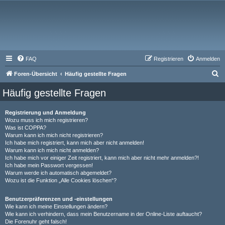
FAQ
Registrieren
Anmelden
S
Foren-Übersicht
Häufig gestellte Fragen
u
Häufig gestellte Fragen
c
h
Registrierung und Anmeldung
Wozu muss ich mich registrieren?
e
Was ist COPPA?
Warum kann ich mich nicht registrieren?
Ich habe mich registriert, kann mich aber nicht anmelden!
Warum kann ich mich nicht anmelden?
Ich habe mich vor einiger Zeit registriert, kann mich aber nicht mehr anmelden?!
Ich habe mein Passwort vergessen!
Warum werde ich automatisch abgemeldet?
Wozu ist die Funktion „Alle Cookies löschen“?
Benutzerpräferenzen und -einstellungen
Wie kann ich meine Einstellungen ändern?
Wie kann ich verhindern, dass mein Benutzername in der Online-Liste auftaucht?
Die Forenuhr geht falsch!