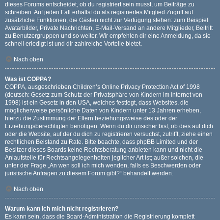
dieses Forums entscheidet, ob du registriert sein musst, um Beiträge zu
schreiben. Auf jeden Fall erhältst du als registriertes Mitglied Zugriff auf
zusätzliche Funktionen, die Gästen nicht zur Verfügung stehen: zum Beispiel
Avatarbilder, Private Nachrichten, E-Mail-Versand an andere Mitglieder, Beitritt
zu Benutzergruppen und so weiter. Wir empfehlen dir eine Anmeldung, da sie
schnell erledigt ist und dir zahlreiche Vorteile bietet.
Nach oben
Was ist COPPA?
COPPA, ausgeschrieben Children’s Online Privacy Protection Act of 1998
(deutsch: Gesetz zum Schutz der Privatsphäre von Kindern im Internet von
1998) ist ein Gesetz in den USA, welches festlegt, dass Websites, die
möglicherweise persönliche Daten von Kindern unter 13 Jahren erheben,
hierzu die Zustimmung der Eltern beziehungsweise des oder der
Erziehungsberechtigten benötigen. Wenn du dir unsicher bist, ob dies auf dich
oder die Website, auf der du dich zu registrieren versuchst, zutrifft, ziehe einen
rechtlichen Beistand zu Rate. Bitte beachte, dass phpBB Limited und der
Besitzer dieses Boards keine Rechtsberatung anbieten kann und nicht die
Anlaufstelle für Rechtsangelegenheiten jeglicher Art ist; außer solchen, die
unter der Frage „An wen soll ich mich wenden, falls es Beschwerden oder
juristische Anfragen zu diesem Forum gibt?“ behandelt werden.
Nach oben
Warum kann ich mich nicht registrieren?
Es kann sein, dass die Board-Administration die Registrierung komplett