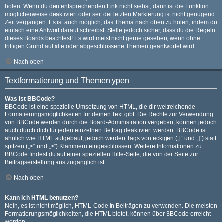
holen. Wenn du den entsprechenden Link nicht siehst, dann ist die Funktion
möglicherweise deaktiviert oder seit der letzten Markierung ist nicht genügend
Zeit vergangen. Es ist auch möglich, das Thema nach oben zu holen, indem du
einfach eine Antwort darauf schreibst. Stelle jedoch sicher, dass du die Regeln
dieses Boards beachtest! Es wird meist nicht gerne gesehen, wenn ohne
triftigen Grund auf alte oder abgeschlossene Themen geantwortet wird.
Nach oben
Textformatierung und Thementypen
Was ist BBCode?
BBCode ist eine spezielle Umsetzung von HTML, die dir weitreichende
Formatierungsmöglichkeiten für deinen Text gibt. Die Rechte zur Verwendung
von BBCode werden durch die Board-Administration vergeben, können jedoch
auch durch dich für jeden einzelnen Beitrag deaktiviert werden. BBCode ist
ähnlich wie HTML aufgebaut, jedoch werden Tags von eckigen („[“ und „]“) statt
spitzen („<“ und „>“) Klammern eingeschlossen. Weitere Informationen zu
BBCode findest du auf einer speziellen Hilfe-Seite, die von der Seite zur
Beitragserstellung aus zugänglich ist.
Nach oben
Kann ich HTML benutzen?
Nein, es ist nicht möglich, HTML-Code in Beiträgen zu verwenden. Die meisten
Formatierungsmöglichkeiten, die HTML bietet, können über BBCode erreicht
werden.