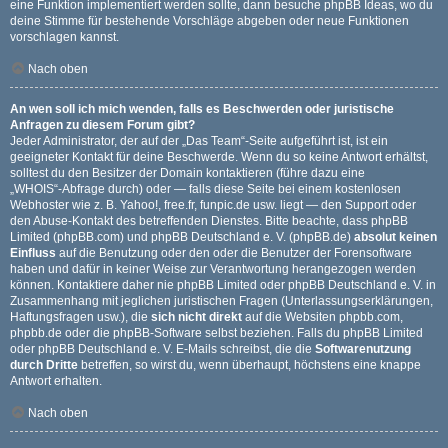
eine Funktion implementiert werden sollte, dann besuche
phpBB Ideas
, wo du
deine Stimme für bestehende Vorschläge abgeben oder neue Funktionen
vorschlagen kannst.
Nach oben
An wen soll ich mich wenden, falls es Beschwerden oder juristische
Anfragen zu diesem Forum gibt?
Jeder Administrator, der auf der „Das Team“-Seite aufgeführt ist, ist ein
geeigneter Kontakt für deine Beschwerde. Wenn du so keine Antwort erhältst,
solltest du den Besitzer der Domain kontaktieren (führe dazu eine
„WHOIS“-Abfrage
durch) oder — falls diese Seite bei einem kostenlosen
Webhoster wie z. B. Yahoo!, free.fr, funpic.de usw. liegt — den Support oder
den Abuse-Kontakt des betreffenden Dienstes. Bitte beachte, dass phpBB
Limited (phpBB.com) und phpBB Deutschland e. V. (phpBB.de)
absolut keinen
Einfluss
auf die Benutzung oder den oder die Benutzer der Forensoftware
haben und dafür in keiner Weise zur Verantwortung herangezogen werden
können. Kontaktiere daher nie phpBB Limited oder phpBB Deutschland e. V. in
Zusammenhang mit jeglichen juristischen Fragen (Unterlassungserklärungen,
Haftungsfragen usw.), die
sich nicht direkt
auf die Websiten phpbb.com,
phpbb.de oder die phpBB-Software selbst beziehen. Falls du phpBB Limited
oder phpBB Deutschland e. V. E-Mails schreibst, die die
Softwarenutzung
durch Dritte
betreffen, so wirst du, wenn überhaupt, höchstens eine knappe
Antwort erhalten.
Nach oben