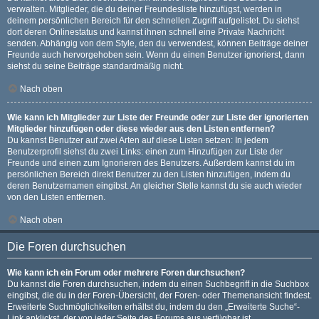
verwalten. Mitglieder, die du deiner Freundesliste hinzufügst, werden in
deinem persönlichen Bereich für den schnellen Zugriff aufgelistet. Du siehst
dort deren Onlinestatus und kannst ihnen schnell eine Private Nachricht
senden. Abhängig von dem Style, den du verwendest, können Beiträge deiner
Freunde auch hervorgehoben sein. Wenn du einen Benutzer ignorierst, dann
siehst du seine Beiträge standardmäßig nicht.
Nach oben
Wie kann ich Mitglieder zur Liste der Freunde oder zur Liste der ignorierten
Mitglieder hinzufügen oder diese wieder aus den Listen entfernen?
Du kannst Benutzer auf zwei Arten auf diese Listen setzen: In jedem
Benutzerprofil siehst du zwei Links: einen zum Hinzufügen zur Liste der
Freunde und einen zum Ignorieren des Benutzers. Außerdem kannst du im
persönlichen Bereich direkt Benutzer zu den Listen hinzufügen, indem du
deren Benutzernamen eingibst. An gleicher Stelle kannst du sie auch wieder
von den Listen entfernen.
Nach oben
Die Foren durchsuchen
Wie kann ich ein Forum oder mehrere Foren durchsuchen?
Du kannst die Foren durchsuchen, indem du einen Suchbegriff in die Suchbox
eingibst, die du in der Foren-Übersicht, der Foren- oder Themenansicht findest.
Erweiterte Suchmöglichkeiten erhältst du, indem du den „Erweiterte Suche“-
Link anklickst, der von jeder Seite des Forums aus verfügbar ist.