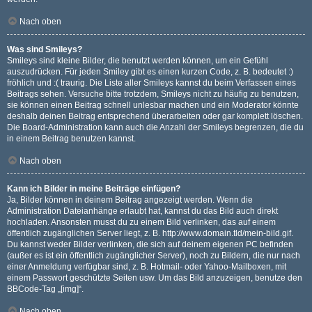
Nach oben
Was sind Smileys?
Smileys sind kleine Bilder, die benutzt werden können, um ein Gefühl
auszudrücken. Für jeden Smiley gibt es einen kurzen Code, z. B. bedeutet :)
fröhlich und :( traurig. Die Liste aller Smileys kannst du beim Verfassen eines
Beitrags sehen. Versuche bitte trotzdem, Smileys nicht zu häufig zu benutzen,
sie können einen Beitrag schnell unlesbar machen und ein Moderator könnte
deshalb deinen Beitrag entsprechend überarbeiten oder gar komplett löschen.
Die Board-Administration kann auch die Anzahl der Smileys begrenzen, die du
in einem Beitrag benutzen kannst.
Nach oben
Kann ich Bilder in meine Beiträge einfügen?
Ja, Bilder können in deinem Beitrag angezeigt werden. Wenn die
Administration Dateianhänge erlaubt hat, kannst du das Bild auch direkt
hochladen. Ansonsten musst du zu einem Bild verlinken, das auf einem
öffentlich zugänglichen Server liegt, z. B. http://www.domain.tld/mein-bild.gif.
Du kannst weder Bilder verlinken, die sich auf deinem eigenen PC befinden
(außer es ist ein öffentlich zugänglicher Server), noch zu Bildern, die nur nach
einer Anmeldung verfügbar sind, z. B. Hotmail- oder Yahoo-Mailboxen, mit
einem Passwort geschützte Seiten usw. Um das Bild anzuzeigen, benutze den
BBCode-Tag „[img]“.
Nach oben