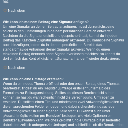
hat.
Nach oben
Wie kann ich meinem Beitrag eine Signatur anfügen?
Um eine Signatur an deinen Beitrag anzufügen, musst du zunächst eine
solche in den Einstellungen in deinem persönlichen Bereich entwerfen.
Nachdem du die Signatur erstellt und gespeichert hast, kannst du in jedem
Beitrag das Kästchen „Signatur anhängen“ aktivieren. Du kannst eine Signatur
auch hinzufügen, indem du in deinem persönlichen Bereich das
standardmäßige Anhängen deiner Signatur aktivierst. Wenn du einen
einzelnen Beitrag dennoch ohne Signatur verfassen möchtest, so kannst du
dort einfach das Kontrollkästchen „Signatur anhängen“ wieder deaktivieren.
Nach oben
Wie kann ich eine Umfrage erstellen?
Wenn du ein neues Thema eröffnest oder den ersten Beitrag eines Themas
bearbeitest, findest du ein Register „Umfrage erstellen“ unterhalb des
Formulars zur Beitragserstellung. Solltest du diesen Bereich nicht sehen
können, so hast du wahrscheinlich nicht die Berechtigung, Umfragen zu
erstellen. Du solltest einen Titel und mindestens zwei Antwortmöglichkeiten in
die entsprechenden Felder eingeben und dabei sicherstellen, dass jede
Antwortmöglichkeit in einer eigenen Zeile steht. Du kannst auch unter
„Auswahlmöglichkeiten pro Benutzer“ festlegen, wie viele Optionen ein
Benutzer auswählen kann, welches Zeitlimit für die Umfrage gilt (0 bedeutet
dabei eine zeitlich unbegrenzte Umfrage) und schließlich, ob die Benutzer ihre