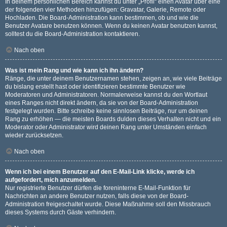
In deinem persönlichen Bereich kannst du unter „Profil“ einen Avatar über eine
der folgenden vier Methoden hinzufügen: Gravatar, Galerie, Remote oder
Hochladen. Die Board-Administration kann bestimmen, ob und wie die
Benutzer Avatare benutzen können. Wenn du keinen Avatar benutzen kannst,
solltest du die Board-Administration kontaktieren.
Nach oben
Was ist mein Rang und wie kann ich ihn ändern?
Ränge, die unter deinem Benutzernamen stehen, zeigen an, wie viele Beiträge
du bislang erstellt hast oder identifizieren bestimmte Benutzer wie
Moderatoren und Administratoren. Normalerweise kannst du den Wortlaut
eines Ranges nicht direkt ändern, da sie von der Board-Administration
festgelegt wurden. Bitte schreibe keine sinnlosen Beiträge, nur um deinen
Rang zu erhöhen — die meisten Boards dulden dieses Verhalten nicht und ein
Moderator oder Administrator wird deinen Rang unter Umständen einfach
wieder zurücksetzen.
Nach oben
Wenn ich bei einem Benutzer auf den E-Mail-Link klicke, werde ich
aufgefordert, mich anzumelden.
Nur registrierte Benutzer dürfen die foreninterne E-Mail-Funktion für
Nachrichten an andere Benutzer nutzen, falls diese von der Board-
Administration freigeschaltet wurde. Diese Maßnahme soll den Missbrauch
dieses Systems durch Gäste verhindern.