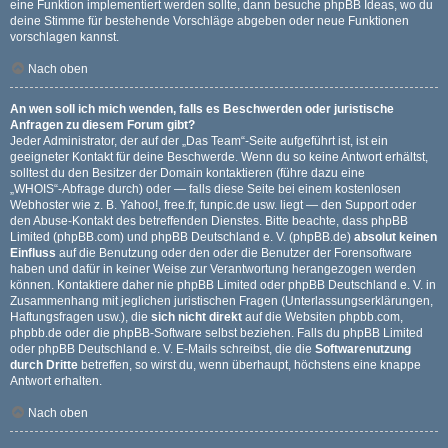
eine Funktion implementiert werden sollte, dann besuche
phpBB Ideas
, wo du
deine Stimme für bestehende Vorschläge abgeben oder neue Funktionen
vorschlagen kannst.
Nach oben
An wen soll ich mich wenden, falls es Beschwerden oder juristische
Anfragen zu diesem Forum gibt?
Jeder Administrator, der auf der „Das Team“-Seite aufgeführt ist, ist ein
geeigneter Kontakt für deine Beschwerde. Wenn du so keine Antwort erhältst,
solltest du den Besitzer der Domain kontaktieren (führe dazu eine
„WHOIS“-Abfrage
durch) oder — falls diese Seite bei einem kostenlosen
Webhoster wie z. B. Yahoo!, free.fr, funpic.de usw. liegt — den Support oder
den Abuse-Kontakt des betreffenden Dienstes. Bitte beachte, dass phpBB
Limited (phpBB.com) und phpBB Deutschland e. V. (phpBB.de)
absolut keinen
Einfluss
auf die Benutzung oder den oder die Benutzer der Forensoftware
haben und dafür in keiner Weise zur Verantwortung herangezogen werden
können. Kontaktiere daher nie phpBB Limited oder phpBB Deutschland e. V. in
Zusammenhang mit jeglichen juristischen Fragen (Unterlassungserklärungen,
Haftungsfragen usw.), die
sich nicht direkt
auf die Websiten phpbb.com,
phpbb.de oder die phpBB-Software selbst beziehen. Falls du phpBB Limited
oder phpBB Deutschland e. V. E-Mails schreibst, die die
Softwarenutzung
durch Dritte
betreffen, so wirst du, wenn überhaupt, höchstens eine knappe
Antwort erhalten.
Nach oben