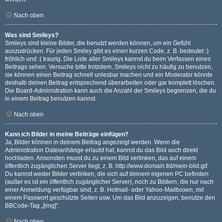
Nach oben
Was sind Smileys?
Smileys sind kleine Bilder, die benutzt werden können, um ein Gefühl
auszudrücken. Für jeden Smiley gibt es einen kurzen Code, z. B. bedeutet :)
fröhlich und :( traurig. Die Liste aller Smileys kannst du beim Verfassen eines
Beitrags sehen. Versuche bitte trotzdem, Smileys nicht zu häufig zu benutzen,
sie können einen Beitrag schnell unlesbar machen und ein Moderator könnte
deshalb deinen Beitrag entsprechend überarbeiten oder gar komplett löschen.
Die Board-Administration kann auch die Anzahl der Smileys begrenzen, die du
in einem Beitrag benutzen kannst.
Nach oben
Kann ich Bilder in meine Beiträge einfügen?
Ja, Bilder können in deinem Beitrag angezeigt werden. Wenn die
Administration Dateianhänge erlaubt hat, kannst du das Bild auch direkt
hochladen. Ansonsten musst du zu einem Bild verlinken, das auf einem
öffentlich zugänglichen Server liegt, z. B. http://www.domain.tld/mein-bild.gif.
Du kannst weder Bilder verlinken, die sich auf deinem eigenen PC befinden
(außer es ist ein öffentlich zugänglicher Server), noch zu Bildern, die nur nach
einer Anmeldung verfügbar sind, z. B. Hotmail- oder Yahoo-Mailboxen, mit
einem Passwort geschützte Seiten usw. Um das Bild anzuzeigen, benutze den
BBCode-Tag „[img]“.
Nach oben