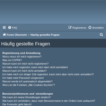
FAQ
Registrieren
Anmelden
S
Foren-Übersicht
Häufig gestellte Fragen
u
Häufig gestellte Fragen
c
h
Registrierung und Anmeldung
Wozu muss ich mich registrieren?
e
Was ist COPPA?
Warum kann ich mich nicht registrieren?
Ich habe mich registriert, kann mich aber nicht anmelden!
Warum kann ich mich nicht anmelden?
Ich habe mich vor einiger Zeit registriert, kann mich aber nicht mehr anmelden?!
Ich habe mein Passwort vergessen!
Warum werde ich automatisch abgemeldet?
Wozu ist die Funktion „Alle Cookies löschen“?
Benutzerpräferenzen und -einstellungen
Wie kann ich meine Einstellungen ändern?
Wie kann ich verhindern, dass mein Benutzername in der Online-Liste auftaucht?
Die Forenuhr geht falsch!