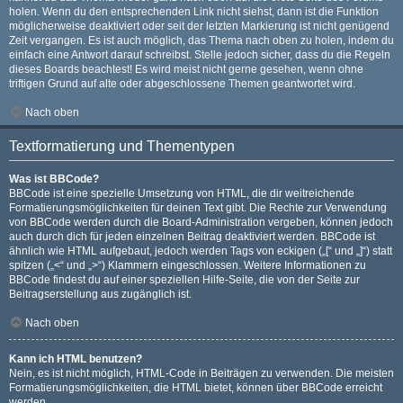
holen. Wenn du den entsprechenden Link nicht siehst, dann ist die Funktion
möglicherweise deaktiviert oder seit der letzten Markierung ist nicht genügend
Zeit vergangen. Es ist auch möglich, das Thema nach oben zu holen, indem du
einfach eine Antwort darauf schreibst. Stelle jedoch sicher, dass du die Regeln
dieses Boards beachtest! Es wird meist nicht gerne gesehen, wenn ohne
triftigen Grund auf alte oder abgeschlossene Themen geantwortet wird.
Nach oben
Textformatierung und Thementypen
Was ist BBCode?
BBCode ist eine spezielle Umsetzung von HTML, die dir weitreichende
Formatierungsmöglichkeiten für deinen Text gibt. Die Rechte zur Verwendung
von BBCode werden durch die Board-Administration vergeben, können jedoch
auch durch dich für jeden einzelnen Beitrag deaktiviert werden. BBCode ist
ähnlich wie HTML aufgebaut, jedoch werden Tags von eckigen („[“ und „]“) statt
spitzen („<“ und „>“) Klammern eingeschlossen. Weitere Informationen zu
BBCode findest du auf einer speziellen Hilfe-Seite, die von der Seite zur
Beitragserstellung aus zugänglich ist.
Nach oben
Kann ich HTML benutzen?
Nein, es ist nicht möglich, HTML-Code in Beiträgen zu verwenden. Die meisten
Formatierungsmöglichkeiten, die HTML bietet, können über BBCode erreicht
werden.