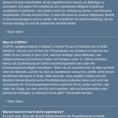
dieses Forums entscheidet, ob du registriert sein musst, um Beiträge zu
schreiben. Auf jeden Fall erhältst du als registriertes Mitglied Zugriff auf
zusätzliche Funktionen, die Gästen nicht zur Verfügung stehen: zum Beispiel
Avatarbilder, Private Nachrichten, E-Mail-Versand an andere Mitglieder, Beitritt
zu Benutzergruppen und so weiter. Wir empfehlen dir eine Anmeldung, da sie
schnell erledigt ist und dir zahlreiche Vorteile bietet.
Nach oben
Was ist COPPA?
COPPA, ausgeschrieben Children’s Online Privacy Protection Act of 1998
(deutsch: Gesetz zum Schutz der Privatsphäre von Kindern im Internet von
1998) ist ein Gesetz in den USA, welches festlegt, dass Websites, die
möglicherweise persönliche Daten von Kindern unter 13 Jahren erheben,
hierzu die Zustimmung der Eltern beziehungsweise des oder der
Erziehungsberechtigten benötigen. Wenn du dir unsicher bist, ob dies auf dich
oder die Website, auf der du dich zu registrieren versuchst, zutrifft, ziehe einen
rechtlichen Beistand zu Rate. Bitte beachte, dass phpBB Limited und der
Besitzer dieses Boards keine Rechtsberatung anbieten kann und nicht die
Anlaufstelle für Rechtsangelegenheiten jeglicher Art ist; außer solchen, die
unter der Frage „An wen soll ich mich wenden, falls es Beschwerden oder
juristische Anfragen zu diesem Forum gibt?“ behandelt werden.
Nach oben
Warum kann ich mich nicht registrieren?
Es kann sein, dass die Board-Administration die Registrierung komplett