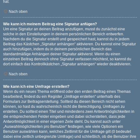
hat.
Nach oben
Wie kann ich meinem Beitrag eine Signatur anfügen?
Um eine Signatur an deinen Beitrag anzufügen, musst du zunächst eine
solche in den Einstellungen in deinem persönlichen Bereich entwerfen.
Nachdem du die Signatur erstellt und gespeichert hast, kannst du in jedem
Beitrag das Kästchen „Signatur anhängen“ aktivieren. Du kannst eine Signatur
auch hinzufügen, indem du in deinem persönlichen Bereich das
standardmäßige Anhängen deiner Signatur aktivierst. Wenn du einen
einzelnen Beitrag dennoch ohne Signatur verfassen möchtest, so kannst du
dort einfach das Kontrollkästchen „Signatur anhängen“ wieder deaktivieren.
Nach oben
Wie kann ich eine Umfrage erstellen?
Wenn du ein neues Thema eröffnest oder den ersten Beitrag eines Themas
bearbeitest, findest du ein Register „Umfrage erstellen“ unterhalb des
Formulars zur Beitragserstellung. Solltest du diesen Bereich nicht sehen
können, so hast du wahrscheinlich nicht die Berechtigung, Umfragen zu
erstellen. Du solltest einen Titel und mindestens zwei Antwortmöglichkeiten in
die entsprechenden Felder eingeben und dabei sicherstellen, dass jede
Antwortmöglichkeit in einer eigenen Zeile steht. Du kannst auch unter
„Auswahlmöglichkeiten pro Benutzer“ festlegen, wie viele Optionen ein
Benutzer auswählen kann, welches Zeitlimit für die Umfrage gilt (0 bedeutet
dabei eine zeitlich unbegrenzte Umfrage) und schließlich, ob die Benutzer ihre