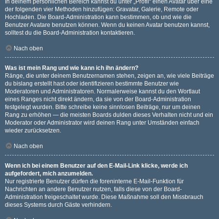
In deinem persönlichen Bereich kannst du unter „Profil“ einen Avatar über eine
der folgenden vier Methoden hinzufügen: Gravatar, Galerie, Remote oder
Hochladen. Die Board-Administration kann bestimmen, ob und wie die
Benutzer Avatare benutzen können. Wenn du keinen Avatar benutzen kannst,
solltest du die Board-Administration kontaktieren.
Nach oben
Was ist mein Rang und wie kann ich ihn ändern?
Ränge, die unter deinem Benutzernamen stehen, zeigen an, wie viele Beiträge
du bislang erstellt hast oder identifizieren bestimmte Benutzer wie
Moderatoren und Administratoren. Normalerweise kannst du den Wortlaut
eines Ranges nicht direkt ändern, da sie von der Board-Administration
festgelegt wurden. Bitte schreibe keine sinnlosen Beiträge, nur um deinen
Rang zu erhöhen — die meisten Boards dulden dieses Verhalten nicht und ein
Moderator oder Administrator wird deinen Rang unter Umständen einfach
wieder zurücksetzen.
Nach oben
Wenn ich bei einem Benutzer auf den E-Mail-Link klicke, werde ich
aufgefordert, mich anzumelden.
Nur registrierte Benutzer dürfen die foreninterne E-Mail-Funktion für
Nachrichten an andere Benutzer nutzen, falls diese von der Board-
Administration freigeschaltet wurde. Diese Maßnahme soll den Missbrauch
dieses Systems durch Gäste verhindern.