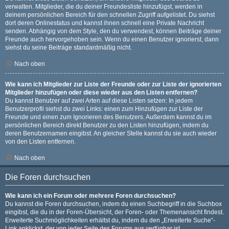
verwalten. Mitglieder, die du deiner Freundesliste hinzufügst, werden in
deinem persönlichen Bereich für den schnellen Zugriff aufgelistet. Du siehst
dort deren Onlinestatus und kannst ihnen schnell eine Private Nachricht
senden. Abhängig von dem Style, den du verwendest, können Beiträge deiner
Freunde auch hervorgehoben sein. Wenn du einen Benutzer ignorierst, dann
siehst du seine Beiträge standardmäßig nicht.
Nach oben
Wie kann ich Mitglieder zur Liste der Freunde oder zur Liste der ignorierten
Mitglieder hinzufügen oder diese wieder aus den Listen entfernen?
Du kannst Benutzer auf zwei Arten auf diese Listen setzen: In jedem
Benutzerprofil siehst du zwei Links: einen zum Hinzufügen zur Liste der
Freunde und einen zum Ignorieren des Benutzers. Außerdem kannst du im
persönlichen Bereich direkt Benutzer zu den Listen hinzufügen, indem du
deren Benutzernamen eingibst. An gleicher Stelle kannst du sie auch wieder
von den Listen entfernen.
Nach oben
Die Foren durchsuchen
Wie kann ich ein Forum oder mehrere Foren durchsuchen?
Du kannst die Foren durchsuchen, indem du einen Suchbegriff in die Suchbox
eingibst, die du in der Foren-Übersicht, der Foren- oder Themenansicht findest.
Erweiterte Suchmöglichkeiten erhältst du, indem du den „Erweiterte Suche“-
Link anklickst, der von jeder Seite des Forums aus verfügbar ist.