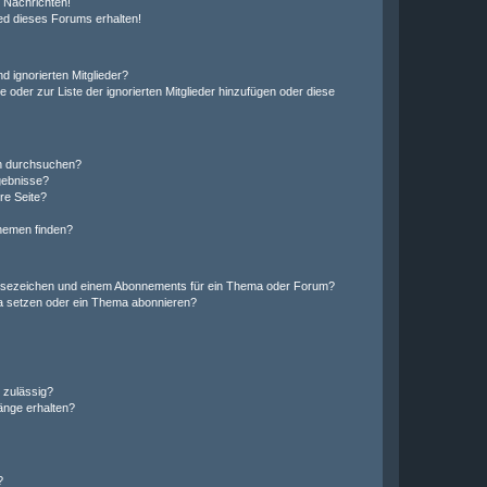
 Nachrichten!
ed dieses Forums erhalten!
d ignorierten Mitglieder?
e oder zur Liste der ignorierten Mitglieder hinzufügen oder diese
en durchsuchen?
gebnisse?
re Seite?
hemen finden?
esezeichen und einem Abonnements für ein Thema oder Forum?
a setzen oder ein Thema abonnieren?
 zulässig?
hänge erhalten?
?