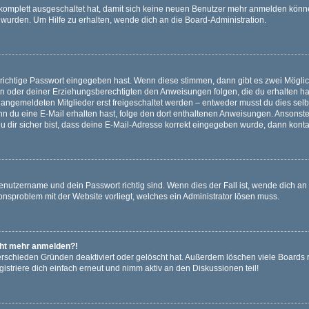
g komplett ausgeschaltet hat, damit sich keine neuen Benutzer mehr anmelden könn
 wurden. Um Hilfe zu erhalten, wende dich an die Board-Administration.
 richtige Passwort eingegeben hast. Wenn diese stimmen, dann gibt es zwei Mögl
tern oder deiner Erziehungsberechtigten den Anweisungen folgen, die du erhalten ha
u angemeldeten Mitglieder erst freigeschaltet werden – entweder musst du dies selbs
. Wenn du eine E-Mail erhalten hast, folge den dort enthaltenen Anweisungen. Ansons
 dir sicher bist, dass deine E-Mail-Adresse korrekt eingegeben wurde, dann kontak
Benutzername und dein Passwort richtig sind. Wenn dies der Fall ist, wende dich a
ionsproblem mit der Website vorliegt, welches ein Administrator lösen muss.
icht mehr anmelden?!
erschieden Gründen deaktiviert oder gelöscht hat. Außerdem löschen viele Boards r
triere dich einfach erneut und nimm aktiv an den Diskussionen teil!