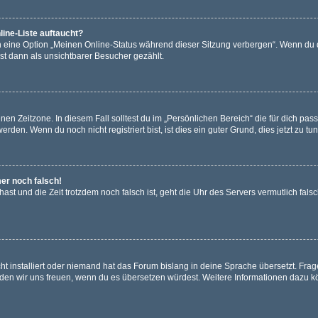
ine-Liste auftaucht?
n eine Option „Meinen Online-Status während dieser Sitzung verbergen“. Wenn du d
st dann als unsichtbarer Besucher gezählt.
en Zeitzone. In diesem Fall solltest du im „Persönlichen Bereich“ die für dich passe
den. Wenn du noch nicht registriert bist, ist dies ein guter Grund, dies jetzt zu tun
mer noch falsch!
t hast und die Zeit trotzdem noch falsch ist, geht die Uhr des Servers vermutlich fal
t installiert oder niemand hat das Forum bislang in deine Sprache übersetzt. Frag
, würden wir uns freuen, wenn du es übersetzen würdest. Weitere Informationen dazu