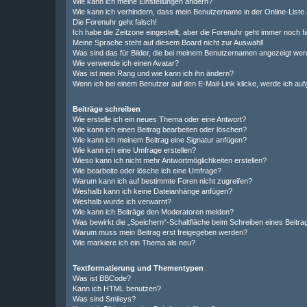
Wie kann ich meine Einstellungen ändern?
Wie kann ich verhindern, dass mein Benutzername in der Online-Liste 
Die Forenuhr geht falsch!
Ich habe die Zeitzone eingestellt, aber die Forenuhr geht immer noch f
Meine Sprache steht auf diesem Board nicht zur Auswahl!
Was sind das für Bilder, die bei meinem Benutzernamen angezeigt we
Wie verwende ich einen Avatar?
Was ist mein Rang und wie kann ich ihn ändern?
Wenn ich bei einem Benutzer auf den E-Mail-Link klicke, werde ich au
Beiträge schreiben
Wie erstelle ich ein neues Thema oder eine Antwort?
Wie kann ich einen Beitrag bearbeiten oder löschen?
Wie kann ich meinem Beitrag eine Signatur anfügen?
Wie kann ich eine Umfrage erstellen?
Wieso kann ich nicht mehr Antwortmöglichkeiten erstellen?
Wie bearbeite oder lösche ich eine Umfrage?
Warum kann ich auf bestimmte Foren nicht zugreifen?
Weshalb kann ich keine Dateianhänge anfügen?
Weshalb wurde ich verwarnt?
Wie kann ich Beiträge den Moderatoren melden?
Was bewirkt die „Speichern“-Schaltfläche beim Schreiben eines Beitra
Warum muss mein Beitrag erst freigegeben werden?
Wie markiere ich ein Thema als neu?
Textformatierung und Thementypen
Was ist BBCode?
Kann ich HTML benutzen?
Was sind Smileys?