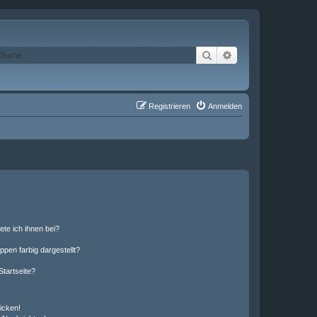
Suche
Erweiterte Suche
Registrieren
Anmelden
ete ich ihnen bei?
en farbig dargestellt?
tartseite?
icken!