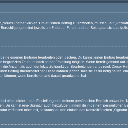
„Neues Thema“ klicken. Um auf einen Beitrag zu antworten, musst du auf „Antworte
e Berechtigungen sind jeweils am Ende der Foren- und der Beitragsansicht aufgeliste
r deine eigenen Beiträge bearbeiten oder löschen. Du kannst einen Beitrag bearbe
inen begrenzten Zeitraum nach seiner Erstellung möglich. Wenn bereits jemand auf de
 die Anzahl als auch der letzte Zeitpunkt der Bearbeitungen angezeigt. Dieser Hi
en Beitrag überarbeitet hat. Diese können jedoch, falls sie es für nötig halten, ei
hen können, wenn bereits jemand darauf geantwortet hat.
st eine solche in den Einstellungen in deinem persönlichen Bereich entwerfen. Na
eren. Du kannst eine Signatur auch hinzufügen, indem du in deinem persönlichen 
atur verfassen möchtest, so kannst du dort einfach das Kontrollkästchen „Signatu