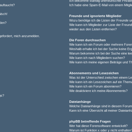
Ich bekomme ständig unerwünschte Private
auftaucht?
Ich habe eine Spam-E-Mail von einem Mitgli
alsch!
Freunde und ignorierte Mitglieder
Wozu benötige ich die Listen der Freunde un
rden?
Wie kann ich Mitglieder zur Liste der Freund
wieder aus den Listen entfernen?
fgefordert, mich anzumelden.
Die Foren durchsuchen
Wie kann ich ein Forum oder mehrere For
Weshalb erhalte ich bei der Suche keine Er
Warum bekomme ich bei der Suche eine lee
Wie kann ich nach Mitgliedern suchen?
Wie kann ich meine eigenen Beiträge und T
Abonnements und Lesezeichen
Was ist der Unterschied zwischen einem L
Wie kann ich ein Lesezeichen auf ein Them
Wie kann ich ein Forum abonnieren?
Wie deaktiviere ich meine Abonnements?
gs?
Dateianhänge
Welche Dateianhänge sind in diesem Forum
Kann ich eine Übersicht all meiner Dateian
phpBB betreffende Fragen
Wer hat diese Forensoftware entwickelt?
Warum ist Funktion x oder y nicht enthalten