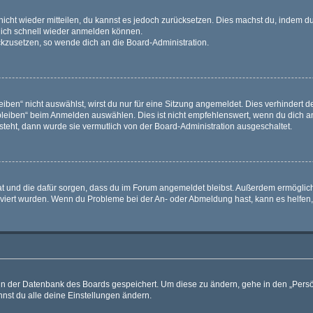
 nicht wieder mitteilen, du kannst es jedoch zurücksetzen. Dies machst du, indem 
 dich schnell wieder anmelden können.
ückzusetzen, so wende dich an die Board-Administration.
en“ nicht auswählst, wirst du nur für eine Sitzung angemeldet. Dies verhindert 
leiben“ beim Anmelden auswählen. Dies ist nicht empfehlenswert, wenn du dich an
 steht, dann wurde sie vermutlich von der Board-Administration ausgeschaltet.
 hat und die dafür sorgen, dass du im Forum angemeldet bleibst. Außerdem ermögli
tiviert wurden. Wenn du Probleme bei der An- oder Abmeldung hast, kann es helfen
n in der Datenbank des Boards gespeichert. Um diese zu ändern, gehe in den „Persö
nst du alle deine Einstellungen ändern.