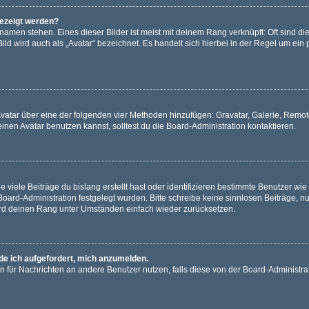
gezeigt werden?
amen stehen. Eines dieser Bilder ist meist mit deinem Rang verknüpft: Oft sind di
ld wird auch als „Avatar“ bezeichnet. Es handelt sich hierbei in der Regel um ein
 Avatar über eine der folgenden vier Methoden hinzufügen: Gravatar, Galerie, Rem
en Avatar benutzen kannst, solltest du die Board-Administration kontaktieren.
viele Beiträge du bislang erstellt hast oder identifizieren bestimmte Benutzer w
 Board-Administration festgelegt wurden. Bitte schreibe keine sinnlosen Beiträge
wird deinen Rang unter Umständen einfach wieder zurücksetzen.
rde ich aufgefordert, mich anzumelden.
ion für Nachrichten an andere Benutzer nutzen, falls diese von der Board-Administ