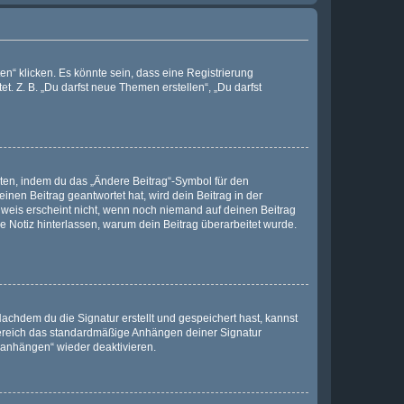
n“ klicken. Es könnte sein, dass eine Registrierung
t. Z. B. „Du darfst neue Themen erstellen“, „Du darfst
iten, indem du das „Ändere Beitrag“-Symbol für den
inen Beitrag geantwortet hat, wird dein Beitrag in der
nweis erscheint nicht, wenn noch niemand auf deinen Beitrag
ne Notiz hinterlassen, warum dein Beitrag überarbeitet wurde.
chdem du die Signatur erstellt und gespeichert hast, kannst
Bereich das standardmäßige Anhängen deiner Signatur
r anhängen“ wieder deaktivieren.