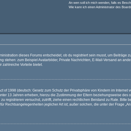
An wen soll ich mich wenden, falls es Besc
Wie kann ich einen Administrator des Board
istration dieses Forums entscheidet, ob du registriert sein musst, um Beiträge zu s
ung stehen: zum Beispiel Avatarbilder, Private Nachrichten, E-Mail-Versand an ander
 zahlreiche Vorteile bietet.
t of 1998 (deutsch: Gesetz zum Schutz der Privatsphäre von Kindern im Internet vo
unter 13 Jahren erheben, hierzu die Zustimmung der Eltern beziehungsweise des o
h zu registrieren versuchst, zutrifft, ziehe einen rechtlichen Beistand zu Rate. Bit
für Rechtsangelegenheiten jeglicher Art ist; außer solchen, die unter der Frage „
.