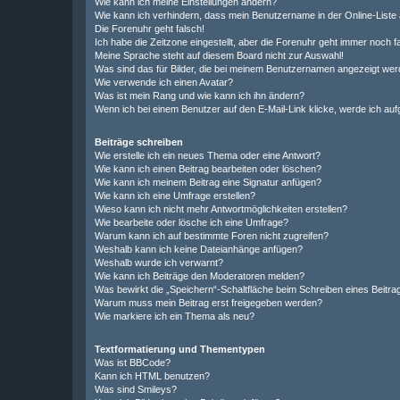
Wie kann ich meine Einstellungen ändern?
Wie kann ich verhindern, dass mein Benutzername in der Online-Liste 
Die Forenuhr geht falsch!
Ich habe die Zeitzone eingestellt, aber die Forenuhr geht immer noch f
Meine Sprache steht auf diesem Board nicht zur Auswahl!
Was sind das für Bilder, die bei meinem Benutzernamen angezeigt we
Wie verwende ich einen Avatar?
Was ist mein Rang und wie kann ich ihn ändern?
Wenn ich bei einem Benutzer auf den E-Mail-Link klicke, werde ich au
Beiträge schreiben
Wie erstelle ich ein neues Thema oder eine Antwort?
Wie kann ich einen Beitrag bearbeiten oder löschen?
Wie kann ich meinem Beitrag eine Signatur anfügen?
Wie kann ich eine Umfrage erstellen?
Wieso kann ich nicht mehr Antwortmöglichkeiten erstellen?
Wie bearbeite oder lösche ich eine Umfrage?
Warum kann ich auf bestimmte Foren nicht zugreifen?
Weshalb kann ich keine Dateianhänge anfügen?
Weshalb wurde ich verwarnt?
Wie kann ich Beiträge den Moderatoren melden?
Was bewirkt die „Speichern“-Schaltfläche beim Schreiben eines Beitra
Warum muss mein Beitrag erst freigegeben werden?
Wie markiere ich ein Thema als neu?
Textformatierung und Thementypen
Was ist BBCode?
Kann ich HTML benutzen?
Was sind Smileys?