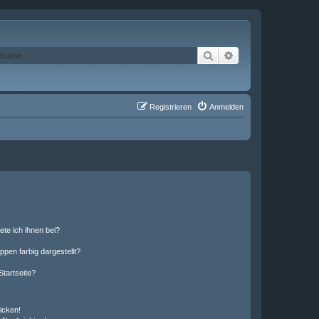
Suche
Erweiterte Suche
Registrieren
Anmelden
ete ich ihnen bei?
en farbig dargestellt?
tartseite?
icken!