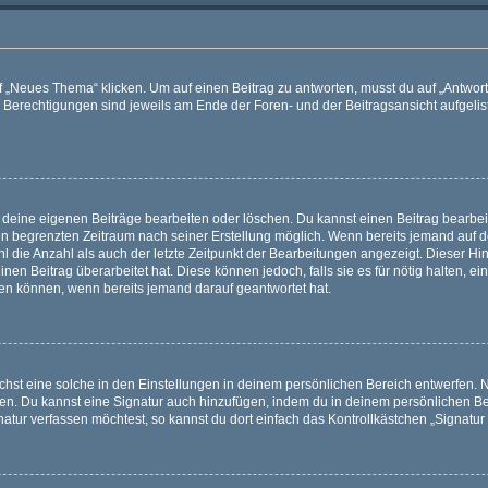
„Neues Thema“ klicken. Um auf einen Beitrag zu antworten, musst du auf „Antworte
e Berechtigungen sind jeweils am Ende der Foren- und der Beitragsansicht aufgeliste
r deine eigenen Beiträge bearbeiten oder löschen. Du kannst einen Beitrag bearbe
inen begrenzten Zeitraum nach seiner Erstellung möglich. Wenn bereits jemand auf de
 die Anzahl als auch der letzte Zeitpunkt der Bearbeitungen angezeigt. Dieser Hi
en Beitrag überarbeitet hat. Diese können jedoch, falls sie es für nötig halten, ei
hen können, wenn bereits jemand darauf geantwortet hat.
st eine solche in den Einstellungen in deinem persönlichen Bereich entwerfen. Na
eren. Du kannst eine Signatur auch hinzufügen, indem du in deinem persönlichen 
atur verfassen möchtest, so kannst du dort einfach das Kontrollkästchen „Signatu