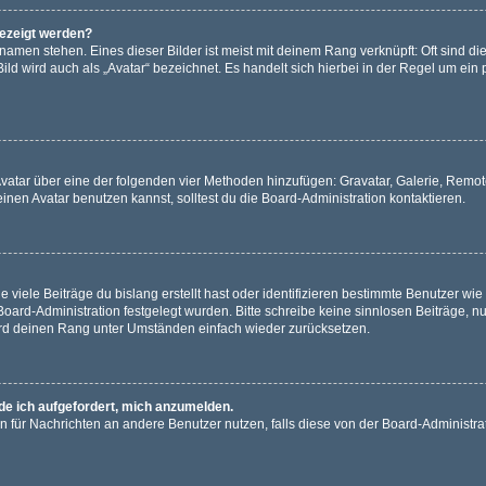
gezeigt werden?
amen stehen. Eines dieser Bilder ist meist mit deinem Rang verknüpft: Oft sind di
ld wird auch als „Avatar“ bezeichnet. Es handelt sich hierbei in der Regel um ein
 Avatar über eine der folgenden vier Methoden hinzufügen: Gravatar, Galerie, Rem
en Avatar benutzen kannst, solltest du die Board-Administration kontaktieren.
viele Beiträge du bislang erstellt hast oder identifizieren bestimmte Benutzer w
 Board-Administration festgelegt wurden. Bitte schreibe keine sinnlosen Beiträge
wird deinen Rang unter Umständen einfach wieder zurücksetzen.
rde ich aufgefordert, mich anzumelden.
ion für Nachrichten an andere Benutzer nutzen, falls diese von der Board-Administ