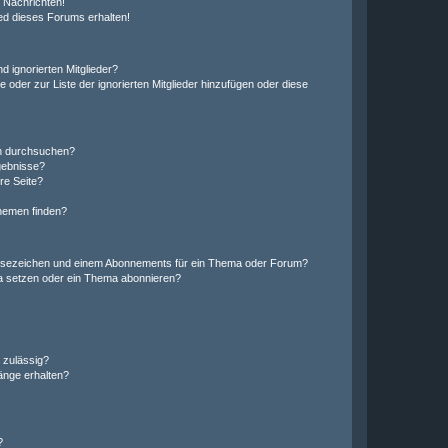
 Nachrichten!
ed dieses Forums erhalten!
d ignorierten Mitglieder?
e oder zur Liste der ignorierten Mitglieder hinzufügen oder diese
en durchsuchen?
gebnisse?
re Seite?
hemen finden?
esezeichen und einem Abonnements für ein Thema oder Forum?
a setzen oder ein Thema abonnieren?
 zulässig?
hänge erhalten?
?