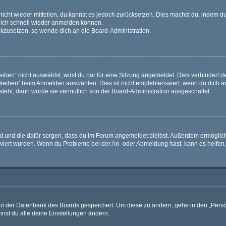
 nicht wieder mitteilen, du kannst es jedoch zurücksetzen. Dies machst du, indem 
 dich schnell wieder anmelden können.
ückzusetzen, so wende dich an die Board-Administration.
en“ nicht auswählst, wirst du nur für eine Sitzung angemeldet. Dies verhindert 
leiben“ beim Anmelden auswählen. Dies ist nicht empfehlenswert, wenn du dich an
 steht, dann wurde sie vermutlich von der Board-Administration ausgeschaltet.
 hat und die dafür sorgen, dass du im Forum angemeldet bleibst. Außerdem ermögli
tiviert wurden. Wenn du Probleme bei der An- oder Abmeldung hast, kann es helfen
n in der Datenbank des Boards gespeichert. Um diese zu ändern, gehe in den „Persö
nst du alle deine Einstellungen ändern.