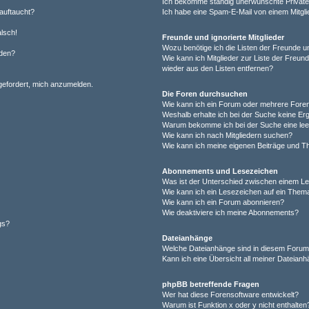
Ich bekomme ständig unerwünschte Private
auftaucht?
Ich habe eine Spam-E-Mail von einem Mitgli
alsch!
Freunde und ignorierte Mitglieder
Wozu benötige ich die Listen der Freunde un
rden?
Wie kann ich Mitglieder zur Liste der Freund
wieder aus den Listen entfernen?
fgefordert, mich anzumelden.
Die Foren durchsuchen
Wie kann ich ein Forum oder mehrere For
Weshalb erhalte ich bei der Suche keine Er
Warum bekomme ich bei der Suche eine lee
Wie kann ich nach Mitgliedern suchen?
Wie kann ich meine eigenen Beiträge und T
Abonnements und Lesezeichen
Was ist der Unterschied zwischen einem L
Wie kann ich ein Lesezeichen auf ein Them
Wie kann ich ein Forum abonnieren?
Wie deaktiviere ich meine Abonnements?
gs?
Dateianhänge
Welche Dateianhänge sind in diesem Forum
Kann ich eine Übersicht all meiner Dateian
phpBB betreffende Fragen
Wer hat diese Forensoftware entwickelt?
Warum ist Funktion x oder y nicht enthalten