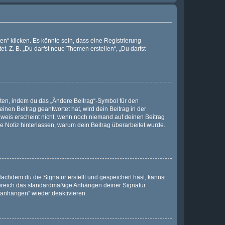
n“ klicken. Es könnte sein, dass eine Registrierung
t. Z. B. „Du darfst neue Themen erstellen“, „Du darfst
iten, indem du das „Ändere Beitrag“-Symbol für den
inen Beitrag geantwortet hat, wird dein Beitrag in der
nweis erscheint nicht, wenn noch niemand auf deinen Beitrag
ne Notiz hinterlassen, warum dein Beitrag überarbeitet wurde.
chdem du die Signatur erstellt und gespeichert hast, kannst
Bereich das standardmäßige Anhängen deiner Signatur
r anhängen“ wieder deaktivieren.