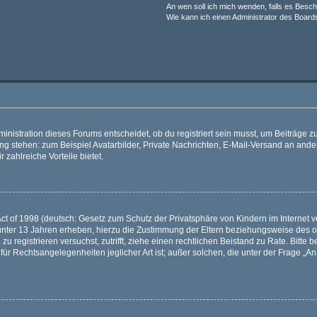
An wen soll ich mich wenden, falls es Besc
Wie kann ich einen Administrator des Board
istration dieses Forums entscheidet, ob du registriert sein musst, um Beiträge zu s
ung stehen: zum Beispiel Avatarbilder, Private Nachrichten, E-Mail-Versand an ander
 zahlreiche Vorteile bietet.
t of 1998 (deutsch: Gesetz zum Schutz der Privatsphäre von Kindern im Internet vo
unter 13 Jahren erheben, hierzu die Zustimmung der Eltern beziehungsweise des o
h zu registrieren versuchst, zutrifft, ziehe einen rechtlichen Beistand zu Rate. Bit
für Rechtsangelegenheiten jeglicher Art ist; außer solchen, die unter der Frage „
.