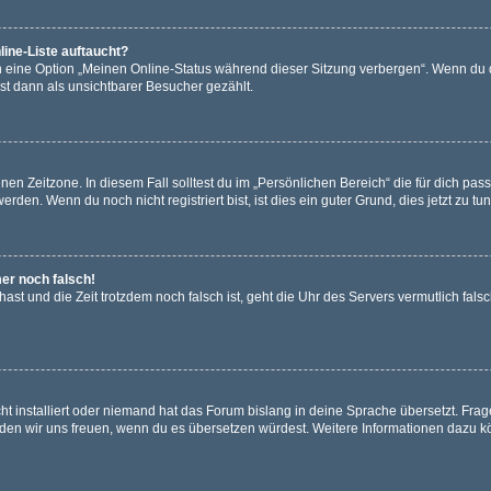
ine-Liste auftaucht?
n eine Option „Meinen Online-Status während dieser Sitzung verbergen“. Wenn du d
st dann als unsichtbarer Besucher gezählt.
en Zeitzone. In diesem Fall solltest du im „Persönlichen Bereich“ die für dich passe
den. Wenn du noch nicht registriert bist, ist dies ein guter Grund, dies jetzt zu tun
mer noch falsch!
t hast und die Zeit trotzdem noch falsch ist, geht die Uhr des Servers vermutlich fal
t installiert oder niemand hat das Forum bislang in deine Sprache übersetzt. Frag
, würden wir uns freuen, wenn du es übersetzen würdest. Weitere Informationen dazu