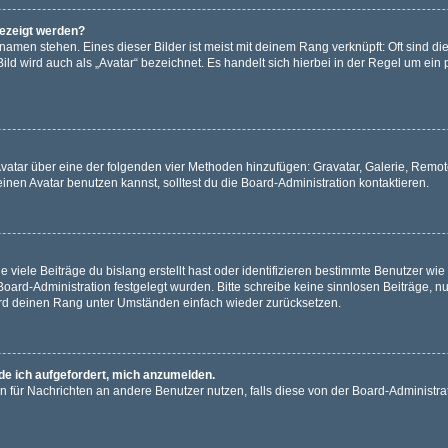
gezeigt werden?
amen stehen. Eines dieser Bilder ist meist mit deinem Rang verknüpft: Oft sind di
ld wird auch als „Avatar“ bezeichnet. Es handelt sich hierbei in der Regel um ein
 Avatar über eine der folgenden vier Methoden hinzufügen: Gravatar, Galerie, Rem
en Avatar benutzen kannst, solltest du die Board-Administration kontaktieren.
viele Beiträge du bislang erstellt hast oder identifizieren bestimmte Benutzer w
 Board-Administration festgelegt wurden. Bitte schreibe keine sinnlosen Beiträge
wird deinen Rang unter Umständen einfach wieder zurücksetzen.
rde ich aufgefordert, mich anzumelden.
ion für Nachrichten an andere Benutzer nutzen, falls diese von der Board-Administ