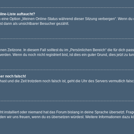
ine-Liste auftaucht?
n eine Option „Meinen Online-Status während dieser Sitzung verbergen“. Wenn du d
st dann als unsichtbarer Besucher gezählt.
en Zeitzone. In diesem Fall solltest du im „Persönlichen Bereich“ die für dich passe
den. Wenn du noch nicht registriert bist, ist dies ein guter Grund, dies jetzt zu tun
mer noch falsch!
t hast und die Zeit trotzdem noch falsch ist, geht die Uhr des Servers vermutlich fal
t installiert oder niemand hat das Forum bislang in deine Sprache übersetzt. Frag
, würden wir uns freuen, wenn du es übersetzen würdest. Weitere Informationen dazu