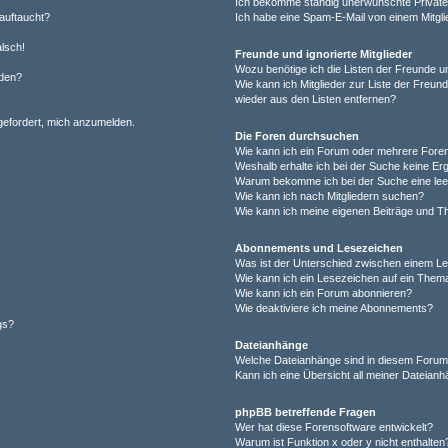
Ich bekomme ständig unerwünschte Private
auftaucht?
Ich habe eine Spam-E-Mail von einem Mitgli
alsch!
Freunde und ignorierte Mitglieder
Wozu benötige ich die Listen der Freunde un
rden?
Wie kann ich Mitglieder zur Liste der Freund
wieder aus den Listen entfernen?
fgefordert, mich anzumelden.
Die Foren durchsuchen
Wie kann ich ein Forum oder mehrere For
Weshalb erhalte ich bei der Suche keine Er
Warum bekomme ich bei der Suche eine lee
Wie kann ich nach Mitgliedern suchen?
Wie kann ich meine eigenen Beiträge und T
Abonnements und Lesezeichen
Was ist der Unterschied zwischen einem L
Wie kann ich ein Lesezeichen auf ein Them
Wie kann ich ein Forum abonnieren?
Wie deaktiviere ich meine Abonnements?
gs?
Dateianhänge
Welche Dateianhänge sind in diesem Forum
Kann ich eine Übersicht all meiner Dateian
phpBB betreffende Fragen
Wer hat diese Forensoftware entwickelt?
Warum ist Funktion x oder y nicht enthalten