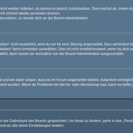
 nicht wieder mitteilen, du kannst es jedoch zurücksetzen. Dies machst du, indem 
 dich schnell wieder anmelden können.
ückzusetzen, so wende dich an die Board-Administration.
en“ nicht auswählst, wirst du nur für eine Sitzung angemeldet. Dies verhindert 
leiben“ beim Anmelden auswählen. Dies ist nicht empfehlenswert, wenn du dich an
 steht, dann wurde sie vermutlich von der Board-Administration ausgeschaltet.
 hat und die dafür sorgen, dass du im Forum angemeldet bleibst. Außerdem ermögli
tiviert wurden. Wenn du Probleme bei der An- oder Abmeldung hast, kann es helfen
n in der Datenbank des Boards gespeichert. Um diese zu ändern, gehe in den „Persö
nst du alle deine Einstellungen ändern.