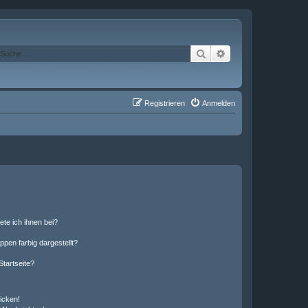
Suche
Erweiterte Suche
Registrieren
Anmelden
ete ich ihnen bei?
en farbig dargestellt?
tartseite?
icken!