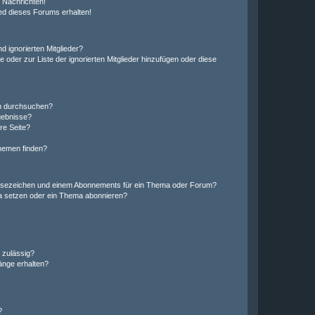
 Nachrichten!
ed dieses Forums erhalten!
d ignorierten Mitglieder?
e oder zur Liste der ignorierten Mitglieder hinzufügen oder diese
en durchsuchen?
gebnisse?
re Seite?
hemen finden?
esezeichen und einem Abonnements für ein Thema oder Forum?
a setzen oder ein Thema abonnieren?
 zulässig?
hänge erhalten?
?