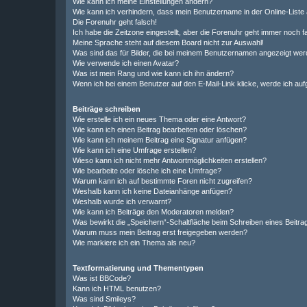
Wie kann ich meine Einstellungen ändern?
Wie kann ich verhindern, dass mein Benutzername in der Online-Liste 
Die Forenuhr geht falsch!
Ich habe die Zeitzone eingestellt, aber die Forenuhr geht immer noch f
Meine Sprache steht auf diesem Board nicht zur Auswahl!
Was sind das für Bilder, die bei meinem Benutzernamen angezeigt we
Wie verwende ich einen Avatar?
Was ist mein Rang und wie kann ich ihn ändern?
Wenn ich bei einem Benutzer auf den E-Mail-Link klicke, werde ich au
Beiträge schreiben
Wie erstelle ich ein neues Thema oder eine Antwort?
Wie kann ich einen Beitrag bearbeiten oder löschen?
Wie kann ich meinem Beitrag eine Signatur anfügen?
Wie kann ich eine Umfrage erstellen?
Wieso kann ich nicht mehr Antwortmöglichkeiten erstellen?
Wie bearbeite oder lösche ich eine Umfrage?
Warum kann ich auf bestimmte Foren nicht zugreifen?
Weshalb kann ich keine Dateianhänge anfügen?
Weshalb wurde ich verwarnt?
Wie kann ich Beiträge den Moderatoren melden?
Was bewirkt die „Speichern“-Schaltfläche beim Schreiben eines Beitra
Warum muss mein Beitrag erst freigegeben werden?
Wie markiere ich ein Thema als neu?
Textformatierung und Thementypen
Was ist BBCode?
Kann ich HTML benutzen?
Was sind Smileys?