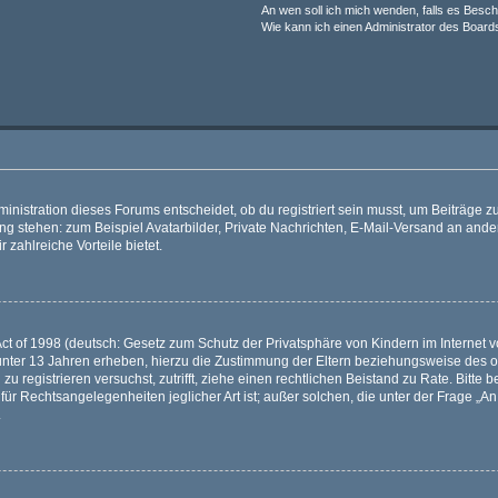
An wen soll ich mich wenden, falls es Besc
Wie kann ich einen Administrator des Board
istration dieses Forums entscheidet, ob du registriert sein musst, um Beiträge zu s
ung stehen: zum Beispiel Avatarbilder, Private Nachrichten, E-Mail-Versand an ander
 zahlreiche Vorteile bietet.
t of 1998 (deutsch: Gesetz zum Schutz der Privatsphäre von Kindern im Internet vo
unter 13 Jahren erheben, hierzu die Zustimmung der Eltern beziehungsweise des o
h zu registrieren versuchst, zutrifft, ziehe einen rechtlichen Beistand zu Rate. Bit
für Rechtsangelegenheiten jeglicher Art ist; außer solchen, die unter der Frage „
.