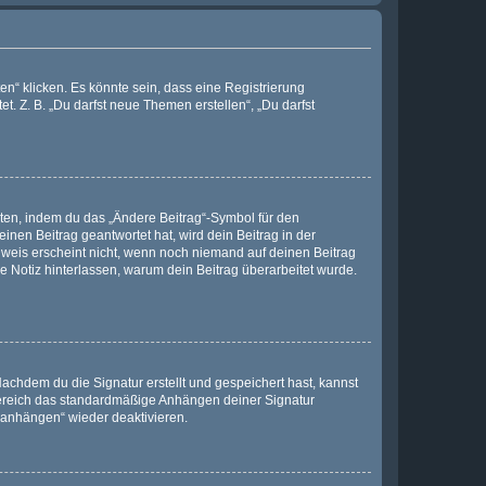
n“ klicken. Es könnte sein, dass eine Registrierung
t. Z. B. „Du darfst neue Themen erstellen“, „Du darfst
iten, indem du das „Ändere Beitrag“-Symbol für den
inen Beitrag geantwortet hat, wird dein Beitrag in der
nweis erscheint nicht, wenn noch niemand auf deinen Beitrag
ne Notiz hinterlassen, warum dein Beitrag überarbeitet wurde.
chdem du die Signatur erstellt und gespeichert hast, kannst
Bereich das standardmäßige Anhängen deiner Signatur
r anhängen“ wieder deaktivieren.