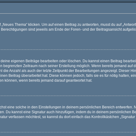
„Neues Thema“ klicken. Um auf einen Beitrag zu antworten, musst du auf „Antworte
e Berechtigungen sind jeweils am Ende der Foren- und der Beitragsansicht aufgeliste
r deine eigenen Beiträge bearbeiten oder löschen. Du kannst einen Beitrag bearbe
inen begrenzten Zeitraum nach seiner Erstellung möglich. Wenn bereits jemand auf de
 die Anzahl als auch der letzte Zeitpunkt der Bearbeitungen angezeigt. Dieser Hi
en Beitrag überarbeitet hat. Diese können jedoch, falls sie es für nötig halten, ei
hen können, wenn bereits jemand darauf geantwortet hat.
st eine solche in den Einstellungen in deinem persönlichen Bereich entwerfen. Na
eren. Du kannst eine Signatur auch hinzufügen, indem du in deinem persönlichen 
atur verfassen möchtest, so kannst du dort einfach das Kontrollkästchen „Signatu