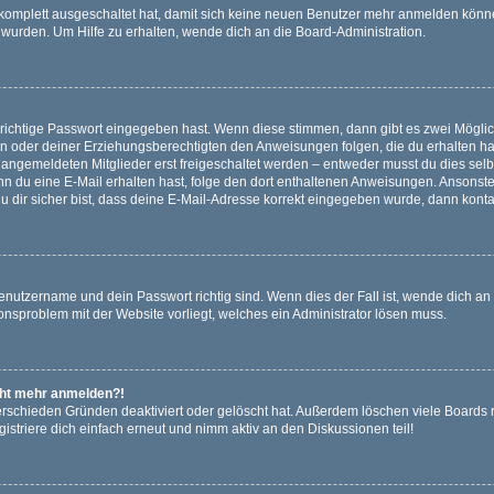
g komplett ausgeschaltet hat, damit sich keine neuen Benutzer mehr anmelden könn
 wurden. Um Hilfe zu erhalten, wende dich an die Board-Administration.
 richtige Passwort eingegeben hast. Wenn diese stimmen, dann gibt es zwei Mögl
tern oder deiner Erziehungsberechtigten den Anweisungen folgen, die du erhalten ha
u angemeldeten Mitglieder erst freigeschaltet werden – entweder musst du dies selbs
. Wenn du eine E-Mail erhalten hast, folge den dort enthaltenen Anweisungen. Ansons
 dir sicher bist, dass deine E-Mail-Adresse korrekt eingegeben wurde, dann kontak
Benutzername und dein Passwort richtig sind. Wenn dies der Fall ist, wende dich a
ionsproblem mit der Website vorliegt, welches ein Administrator lösen muss.
icht mehr anmelden?!
erschieden Gründen deaktiviert oder gelöscht hat. Außerdem löschen viele Boards r
triere dich einfach erneut und nimm aktiv an den Diskussionen teil!