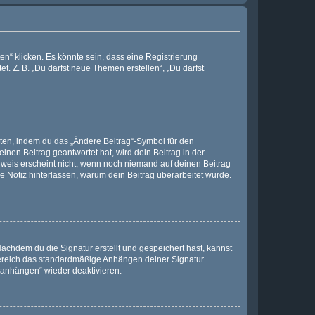
n“ klicken. Es könnte sein, dass eine Registrierung
t. Z. B. „Du darfst neue Themen erstellen“, „Du darfst
iten, indem du das „Ändere Beitrag“-Symbol für den
inen Beitrag geantwortet hat, wird dein Beitrag in der
nweis erscheint nicht, wenn noch niemand auf deinen Beitrag
ne Notiz hinterlassen, warum dein Beitrag überarbeitet wurde.
chdem du die Signatur erstellt und gespeichert hast, kannst
Bereich das standardmäßige Anhängen deiner Signatur
r anhängen“ wieder deaktivieren.