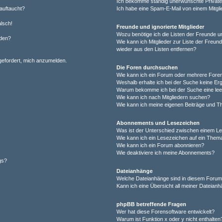
Ich bekomme ständig unerwünschte Private
auftaucht?
Ich habe eine Spam-E-Mail von einem Mitgli
alsch!
Freunde und ignorierte Mitglieder
Wozu benötige ich die Listen der Freunde un
rden?
Wie kann ich Mitglieder zur Liste der Freund
wieder aus den Listen entfernen?
fgefordert, mich anzumelden.
Die Foren durchsuchen
Wie kann ich ein Forum oder mehrere For
Weshalb erhalte ich bei der Suche keine Er
Warum bekomme ich bei der Suche eine lee
Wie kann ich nach Mitgliedern suchen?
Wie kann ich meine eigenen Beiträge und T
Abonnements und Lesezeichen
Was ist der Unterschied zwischen einem L
Wie kann ich ein Lesezeichen auf ein Them
Wie kann ich ein Forum abonnieren?
Wie deaktiviere ich meine Abonnements?
gs?
Dateianhänge
Welche Dateianhänge sind in diesem Forum
Kann ich eine Übersicht all meiner Dateian
phpBB betreffende Fragen
Wer hat diese Forensoftware entwickelt?
Warum ist Funktion x oder y nicht enthalten