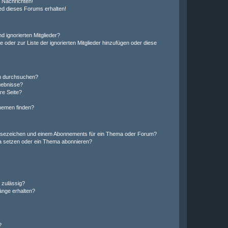
 Nachrichten!
ed dieses Forums erhalten!
d ignorierten Mitglieder?
e oder zur Liste der ignorierten Mitglieder hinzufügen oder diese
en durchsuchen?
gebnisse?
re Seite?
hemen finden?
esezeichen und einem Abonnements für ein Thema oder Forum?
a setzen oder ein Thema abonnieren?
 zulässig?
hänge erhalten?
?