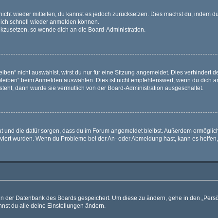
 nicht wieder mitteilen, du kannst es jedoch zurücksetzen. Dies machst du, indem 
 dich schnell wieder anmelden können.
ückzusetzen, so wende dich an die Board-Administration.
en“ nicht auswählst, wirst du nur für eine Sitzung angemeldet. Dies verhindert 
leiben“ beim Anmelden auswählen. Dies ist nicht empfehlenswert, wenn du dich an
 steht, dann wurde sie vermutlich von der Board-Administration ausgeschaltet.
 hat und die dafür sorgen, dass du im Forum angemeldet bleibst. Außerdem ermögli
tiviert wurden. Wenn du Probleme bei der An- oder Abmeldung hast, kann es helfen
n in der Datenbank des Boards gespeichert. Um diese zu ändern, gehe in den „Persö
nst du alle deine Einstellungen ändern.