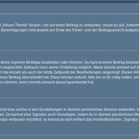
„Neues Thema“ klicken. Um auf einen Beitrag zu antworten, musst du auf „Antworte
e Berechtigungen sind jeweils am Ende der Foren- und der Beitragsansicht aufgeliste
r deine eigenen Beiträge bearbeiten oder löschen. Du kannst einen Beitrag bearbe
inen begrenzten Zeitraum nach seiner Erstellung möglich. Wenn bereits jemand auf de
 die Anzahl als auch der letzte Zeitpunkt der Bearbeitungen angezeigt. Dieser Hi
en Beitrag überarbeitet hat. Diese können jedoch, falls sie es für nötig halten, ei
hen können, wenn bereits jemand darauf geantwortet hat.
st eine solche in den Einstellungen in deinem persönlichen Bereich entwerfen. Na
eren. Du kannst eine Signatur auch hinzufügen, indem du in deinem persönlichen 
atur verfassen möchtest, so kannst du dort einfach das Kontrollkästchen „Signatu