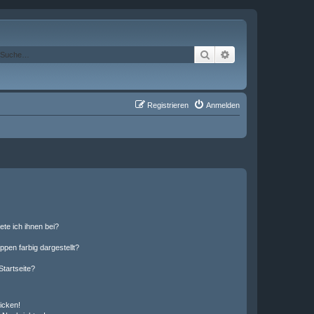
Suche
Erweiterte Suche
Registrieren
Anmelden
ete ich ihnen bei?
en farbig dargestellt?
tartseite?
icken!