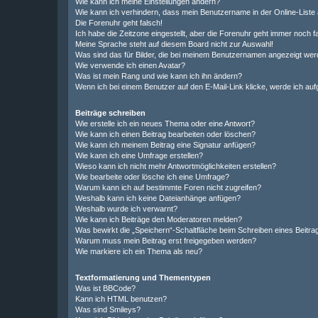
Wie kann ich meine Einstellungen ändern?
Wie kann ich verhindern, dass mein Benutzername in der Online-Liste 
Die Forenuhr geht falsch!
Ich habe die Zeitzone eingestellt, aber die Forenuhr geht immer noch f
Meine Sprache steht auf diesem Board nicht zur Auswahl!
Was sind das für Bilder, die bei meinem Benutzernamen angezeigt we
Wie verwende ich einen Avatar?
Was ist mein Rang und wie kann ich ihn ändern?
Wenn ich bei einem Benutzer auf den E-Mail-Link klicke, werde ich au
Beiträge schreiben
Wie erstelle ich ein neues Thema oder eine Antwort?
Wie kann ich einen Beitrag bearbeiten oder löschen?
Wie kann ich meinem Beitrag eine Signatur anfügen?
Wie kann ich eine Umfrage erstellen?
Wieso kann ich nicht mehr Antwortmöglichkeiten erstellen?
Wie bearbeite oder lösche ich eine Umfrage?
Warum kann ich auf bestimmte Foren nicht zugreifen?
Weshalb kann ich keine Dateianhänge anfügen?
Weshalb wurde ich verwarnt?
Wie kann ich Beiträge den Moderatoren melden?
Was bewirkt die „Speichern“-Schaltfläche beim Schreiben eines Beitra
Warum muss mein Beitrag erst freigegeben werden?
Wie markiere ich ein Thema als neu?
Textformatierung und Thementypen
Was ist BBCode?
Kann ich HTML benutzen?
Was sind Smileys?