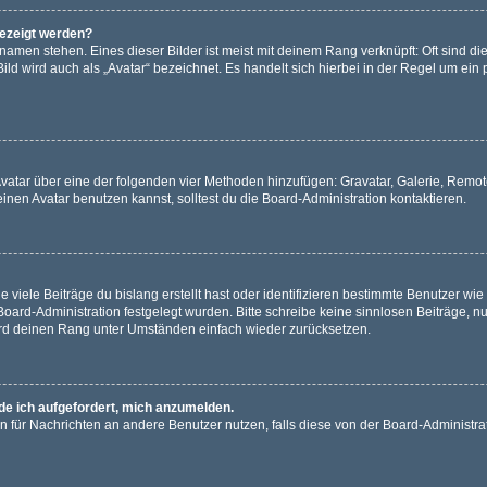
gezeigt werden?
amen stehen. Eines dieser Bilder ist meist mit deinem Rang verknüpft: Oft sind di
ld wird auch als „Avatar“ bezeichnet. Es handelt sich hierbei in der Regel um ein
 Avatar über eine der folgenden vier Methoden hinzufügen: Gravatar, Galerie, Rem
en Avatar benutzen kannst, solltest du die Board-Administration kontaktieren.
viele Beiträge du bislang erstellt hast oder identifizieren bestimmte Benutzer w
 Board-Administration festgelegt wurden. Bitte schreibe keine sinnlosen Beiträge
wird deinen Rang unter Umständen einfach wieder zurücksetzen.
rde ich aufgefordert, mich anzumelden.
ion für Nachrichten an andere Benutzer nutzen, falls diese von der Board-Administ