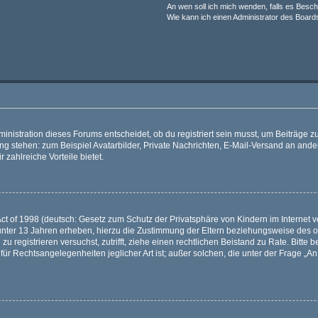
An wen soll ich mich wenden, falls es Besc
Wie kann ich einen Administrator des Board
istration dieses Forums entscheidet, ob du registriert sein musst, um Beiträge zu s
ung stehen: zum Beispiel Avatarbilder, Private Nachrichten, E-Mail-Versand an ander
 zahlreiche Vorteile bietet.
t of 1998 (deutsch: Gesetz zum Schutz der Privatsphäre von Kindern im Internet vo
unter 13 Jahren erheben, hierzu die Zustimmung der Eltern beziehungsweise des o
h zu registrieren versuchst, zutrifft, ziehe einen rechtlichen Beistand zu Rate. Bit
für Rechtsangelegenheiten jeglicher Art ist; außer solchen, die unter der Frage „
.