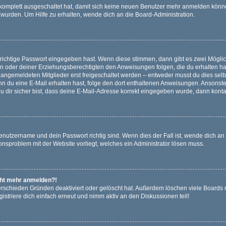
g komplett ausgeschaltet hat, damit sich keine neuen Benutzer mehr anmelden könn
 wurden. Um Hilfe zu erhalten, wende dich an die Board-Administration.
 richtige Passwort eingegeben hast. Wenn diese stimmen, dann gibt es zwei Mögl
tern oder deiner Erziehungsberechtigten den Anweisungen folgen, die du erhalten ha
u angemeldeten Mitglieder erst freigeschaltet werden – entweder musst du dies selbs
. Wenn du eine E-Mail erhalten hast, folge den dort enthaltenen Anweisungen. Ansons
 dir sicher bist, dass deine E-Mail-Adresse korrekt eingegeben wurde, dann kontak
Benutzername und dein Passwort richtig sind. Wenn dies der Fall ist, wende dich a
ionsproblem mit der Website vorliegt, welches ein Administrator lösen muss.
icht mehr anmelden?!
erschieden Gründen deaktiviert oder gelöscht hat. Außerdem löschen viele Boards r
triere dich einfach erneut und nimm aktiv an den Diskussionen teil!