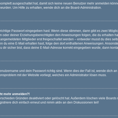
g komplett ausgeschaltet hat, damit sich keine neuen Benutzer mehr anmelden könn
 wurden. Um Hilfe zu erhalten, wende dich an die Board-Administration.
 richtige Passwort eingegeben hast. Wenn diese stimmen, dann gibt es zwei Mögl
tern oder deiner Erziehungsberechtigten den Anweisungen folgen, die du erhalten ha
u angemeldeten Mitglieder erst freigeschaltet werden – entweder musst du dies selbs
. Wenn du eine E-Mail erhalten hast, folge den dort enthaltenen Anweisungen. Ansons
 dir sicher bist, dass deine E-Mail-Adresse korrekt eingegeben wurde, dann kontak
Benutzername und dein Passwort richtig sind. Wenn dies der Fall ist, wende dich a
ionsproblem mit der Website vorliegt, welches ein Administrator lösen muss.
icht mehr anmelden?!
erschieden Gründen deaktiviert oder gelöscht hat. Außerdem löschen viele Boards r
triere dich einfach erneut und nimm aktiv an den Diskussionen teil!