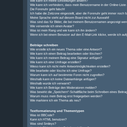
Wie kann ich meine Einstellungen ändern?
Wie kann ich verhindern, dass mein Benutzername in der Online-Liste 
Die Forenuhr geht falsch!
Ich habe die Zeitzone eingestellt, aber die Forenuhr geht immer noch f
Meine Sprache steht auf diesem Board nicht zur Auswahl!
Was sind das für Bilder, die bei meinem Benutzernamen angezeigt we
Wie verwende ich einen Avatar?
Was ist mein Rang und wie kann ich ihn ändern?
Wenn ich bei einem Benutzer auf den E-Mail-Link klicke, werde ich au
Beiträge schreiben
Wie erstelle ich ein neues Thema oder eine Antwort?
Wie kann ich einen Beitrag bearbeiten oder löschen?
Wie kann ich meinem Beitrag eine Signatur anfügen?
Wie kann ich eine Umfrage erstellen?
Wieso kann ich nicht mehr Antwortmöglichkeiten erstellen?
Wie bearbeite oder lösche ich eine Umfrage?
Warum kann ich auf bestimmte Foren nicht zugreifen?
Weshalb kann ich keine Dateianhänge anfügen?
Weshalb wurde ich verwarnt?
Wie kann ich Beiträge den Moderatoren melden?
Was bewirkt die „Speichern“-Schaltfläche beim Schreiben eines Beitra
Warum muss mein Beitrag erst freigegeben werden?
Wie markiere ich ein Thema als neu?
Textformatierung und Thementypen
Was ist BBCode?
Kann ich HTML benutzen?
Was sind Smileys?