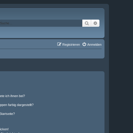
Suche
Erweiterte Suche
Registrieren
Anmelden
ete ich ihnen bei?
en farbig dargestellt?
tartseite?
icken!