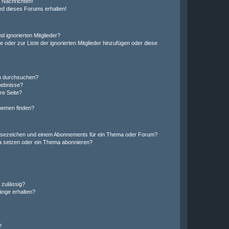
 Nachrichten!
ed dieses Forums erhalten!
d ignorierten Mitglieder?
e oder zur Liste der ignorierten Mitglieder hinzufügen oder diese
en durchsuchen?
gebnisse?
re Seite?
hemen finden?
esezeichen und einem Abonnements für ein Thema oder Forum?
a setzen oder ein Thema abonnieren?
 zulässig?
hänge erhalten?
?