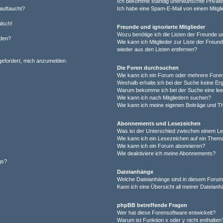
Ich bekomme ständig unerwünschte Private
auftaucht?
Ich habe eine Spam-E-Mail von einem Mitgli
alsch!
Freunde und ignorierte Mitglieder
Wozu benötige ich die Listen der Freunde un
rden?
Wie kann ich Mitglieder zur Liste der Freund
wieder aus den Listen entfernen?
fgefordert, mich anzumelden.
Die Foren durchsuchen
Wie kann ich ein Forum oder mehrere For
Weshalb erhalte ich bei der Suche keine Er
Warum bekomme ich bei der Suche eine lee
Wie kann ich nach Mitgliedern suchen?
Wie kann ich meine eigenen Beiträge und T
Abonnements und Lesezeichen
Was ist der Unterschied zwischen einem L
Wie kann ich ein Lesezeichen auf ein Them
Wie kann ich ein Forum abonnieren?
Wie deaktiviere ich meine Abonnements?
gs?
Dateianhänge
Welche Dateianhänge sind in diesem Forum
Kann ich eine Übersicht all meiner Dateian
phpBB betreffende Fragen
Wer hat diese Forensoftware entwickelt?
Warum ist Funktion x oder y nicht enthalten