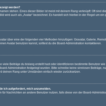
gezeigt werden?
amen stehen. Eines dieser Bilder ist meist mit deinem Rang verknüpft: Oft sind di
ld wird auch als „Avatar“ bezeichnet. Es handelt sich hierbei in der Regel um ein
 Avatar über eine der folgenden vier Methoden hinzufügen: Gravatar, Galerie, Rem
en Avatar benutzen kannst, solltest du die Board-Administration kontaktieren.
viele Beiträge du bislang erstellt hast oder identifizieren bestimmte Benutzer w
 Board-Administration festgelegt wurden. Bitte schreibe keine sinnlosen Beiträge
wird deinen Rang unter Umständen einfach wieder zurücksetzen.
rde ich aufgefordert, mich anzumelden.
ion für Nachrichten an andere Benutzer nutzen, falls diese von der Board-Administ