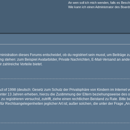
An wen soll ich mich wenden, falls es Besc
Wie kann ich einen Administrator des Board
istration dieses Forums entscheidet, ob du registriert sein musst, um Beiträge zu s
ung stehen: zum Beispiel Avatarbilder, Private Nachrichten, E-Mail-Versand an ander
 zahlreiche Vorteile bietet.
t of 1998 (deutsch: Gesetz zum Schutz der Privatsphäre von Kindern im Internet vo
unter 13 Jahren erheben, hierzu die Zustimmung der Eltern beziehungsweise des o
h zu registrieren versuchst, zutrifft, ziehe einen rechtlichen Beistand zu Rate. Bit
für Rechtsangelegenheiten jeglicher Art ist; außer solchen, die unter der Frage „
.