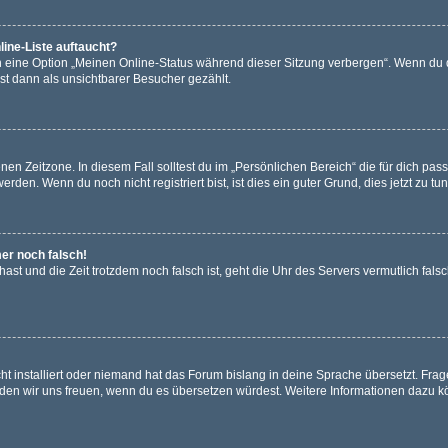
ine-Liste auftaucht?
n eine Option „Meinen Online-Status während dieser Sitzung verbergen“. Wenn du d
st dann als unsichtbarer Besucher gezählt.
en Zeitzone. In diesem Fall solltest du im „Persönlichen Bereich“ die für dich passe
den. Wenn du noch nicht registriert bist, ist dies ein guter Grund, dies jetzt zu tun
mer noch falsch!
t hast und die Zeit trotzdem noch falsch ist, geht die Uhr des Servers vermutlich fal
t installiert oder niemand hat das Forum bislang in deine Sprache übersetzt. Frag
, würden wir uns freuen, wenn du es übersetzen würdest. Weitere Informationen dazu