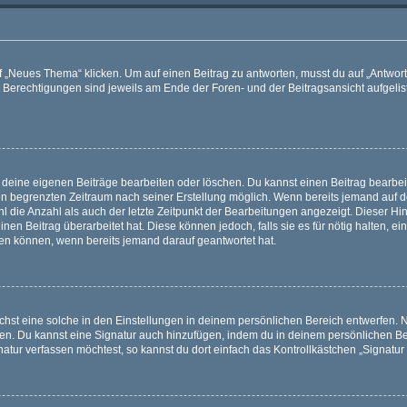
„Neues Thema“ klicken. Um auf einen Beitrag zu antworten, musst du auf „Antworte
e Berechtigungen sind jeweils am Ende der Foren- und der Beitragsansicht aufgeliste
r deine eigenen Beiträge bearbeiten oder löschen. Du kannst einen Beitrag bearbe
inen begrenzten Zeitraum nach seiner Erstellung möglich. Wenn bereits jemand auf de
 die Anzahl als auch der letzte Zeitpunkt der Bearbeitungen angezeigt. Dieser Hi
en Beitrag überarbeitet hat. Diese können jedoch, falls sie es für nötig halten, ei
hen können, wenn bereits jemand darauf geantwortet hat.
st eine solche in den Einstellungen in deinem persönlichen Bereich entwerfen. Na
eren. Du kannst eine Signatur auch hinzufügen, indem du in deinem persönlichen 
atur verfassen möchtest, so kannst du dort einfach das Kontrollkästchen „Signatu