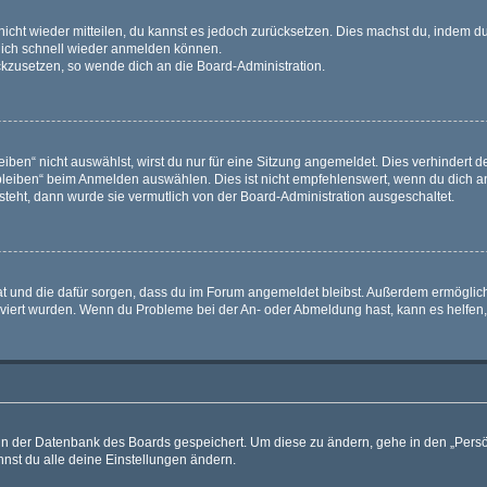
 nicht wieder mitteilen, du kannst es jedoch zurücksetzen. Dies machst du, indem 
 dich schnell wieder anmelden können.
ückzusetzen, so wende dich an die Board-Administration.
en“ nicht auswählst, wirst du nur für eine Sitzung angemeldet. Dies verhindert 
leiben“ beim Anmelden auswählen. Dies ist nicht empfehlenswert, wenn du dich an
 steht, dann wurde sie vermutlich von der Board-Administration ausgeschaltet.
 hat und die dafür sorgen, dass du im Forum angemeldet bleibst. Außerdem ermögli
tiviert wurden. Wenn du Probleme bei der An- oder Abmeldung hast, kann es helfen
n in der Datenbank des Boards gespeichert. Um diese zu ändern, gehe in den „Persö
nst du alle deine Einstellungen ändern.