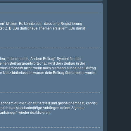
n“ klicken. Es könnte sein, dass eine Registrierung
t. Z. B. „Du darfst neue Themen erstellen“, „Du darfst
iten, indem du das „Ändere Beitrag“-Symbol für den
inen Beitrag geantwortet hat, wird dein Beitrag in der
nweis erscheint nicht, wenn noch niemand auf deinen Beitrag
ne Notiz hinterlassen, warum dein Beitrag überarbeitet wurde.
chdem du die Signatur erstellt und gespeichert hast, kannst
Bereich das standardmäßige Anhängen deiner Signatur
r anhängen“ wieder deaktivieren.