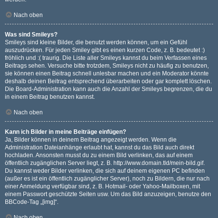
Nach oben
Was sind Smileys?
Smileys sind kleine Bilder, die benutzt werden können, um ein Gefühl
auszudrücken. Für jeden Smiley gibt es einen kurzen Code, z. B. bedeutet :)
fröhlich und :( traurig. Die Liste aller Smileys kannst du beim Verfassen eines
Beitrags sehen. Versuche bitte trotzdem, Smileys nicht zu häufig zu benutzen,
sie können einen Beitrag schnell unlesbar machen und ein Moderator könnte
deshalb deinen Beitrag entsprechend überarbeiten oder gar komplett löschen.
Die Board-Administration kann auch die Anzahl der Smileys begrenzen, die du
in einem Beitrag benutzen kannst.
Nach oben
Kann ich Bilder in meine Beiträge einfügen?
Ja, Bilder können in deinem Beitrag angezeigt werden. Wenn die
Administration Dateianhänge erlaubt hat, kannst du das Bild auch direkt
hochladen. Ansonsten musst du zu einem Bild verlinken, das auf einem
öffentlich zugänglichen Server liegt, z. B. http://www.domain.tld/mein-bild.gif.
Du kannst weder Bilder verlinken, die sich auf deinem eigenen PC befinden
(außer es ist ein öffentlich zugänglicher Server), noch zu Bildern, die nur nach
einer Anmeldung verfügbar sind, z. B. Hotmail- oder Yahoo-Mailboxen, mit
einem Passwort geschützte Seiten usw. Um das Bild anzuzeigen, benutze den
BBCode-Tag „[img]“.
Nach oben