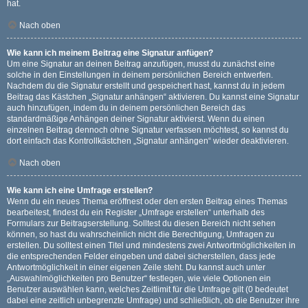
hat.
Nach oben
Wie kann ich meinem Beitrag eine Signatur anfügen?
Um eine Signatur an deinen Beitrag anzufügen, musst du zunächst eine
solche in den Einstellungen in deinem persönlichen Bereich entwerfen.
Nachdem du die Signatur erstellt und gespeichert hast, kannst du in jedem
Beitrag das Kästchen „Signatur anhängen“ aktivieren. Du kannst eine Signatur
auch hinzufügen, indem du in deinem persönlichen Bereich das
standardmäßige Anhängen deiner Signatur aktivierst. Wenn du einen
einzelnen Beitrag dennoch ohne Signatur verfassen möchtest, so kannst du
dort einfach das Kontrollkästchen „Signatur anhängen“ wieder deaktivieren.
Nach oben
Wie kann ich eine Umfrage erstellen?
Wenn du ein neues Thema eröffnest oder den ersten Beitrag eines Themas
bearbeitest, findest du ein Register „Umfrage erstellen“ unterhalb des
Formulars zur Beitragserstellung. Solltest du diesen Bereich nicht sehen
können, so hast du wahrscheinlich nicht die Berechtigung, Umfragen zu
erstellen. Du solltest einen Titel und mindestens zwei Antwortmöglichkeiten in
die entsprechenden Felder eingeben und dabei sicherstellen, dass jede
Antwortmöglichkeit in einer eigenen Zeile steht. Du kannst auch unter
„Auswahlmöglichkeiten pro Benutzer“ festlegen, wie viele Optionen ein
Benutzer auswählen kann, welches Zeitlimit für die Umfrage gilt (0 bedeutet
dabei eine zeitlich unbegrenzte Umfrage) und schließlich, ob die Benutzer ihre