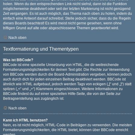
holen. Wenn du den entsprechenden Link nicht siehst, dann ist die Funktion
möglicherweise deaktiviert oder seit der letzten Markierung ist nicht genügend
Zeit vergangen. Es ist auch möglich, das Thema nach oben zu holen, indem du
einfach eine Antwort darauf schreibst. Stelle jedoch sicher, dass du die Regeln
dieses Boards beachtest! Es wird meist nicht gerne gesehen, wenn ohne
triftigen Grund auf alte oder abgeschlossene Themen geantwortet wird.
Nach oben
Textformatierung und Thementypen
Was ist BBCode?
BBCode ist eine spezielle Umsetzung von HTML, die dir weitreichende
Formatierungsmöglichkeiten für deinen Text gibt. Die Rechte zur Verwendung
von BBCode werden durch die Board-Administration vergeben, können jedoch
auch durch dich für jeden einzelnen Beitrag deaktiviert werden. BBCode ist
ähnlich wie HTML aufgebaut, jedoch werden Tags von eckigen („[“ und „]“) statt
spitzen („<“ und „>“) Klammern eingeschlossen. Weitere Informationen zu
BBCode findest du auf einer speziellen Hilfe-Seite, die von der Seite zur
Beitragserstellung aus zugänglich ist.
Nach oben
Kann ich HTML benutzen?
Nein, es ist nicht möglich, HTML-Code in Beiträgen zu verwenden. Die meisten
Formatierungsmöglichkeiten, die HTML bietet, können über BBCode erreicht
werden.