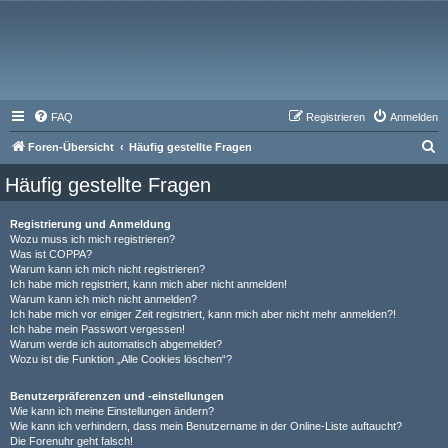
FAQ
Registrieren
Anmelden
S
Foren-Übersicht
Häufig gestellte Fragen
u
Häufig gestellte Fragen
c
h
Registrierung und Anmeldung
Wozu muss ich mich registrieren?
e
Was ist COPPA?
Warum kann ich mich nicht registrieren?
Ich habe mich registriert, kann mich aber nicht anmelden!
Warum kann ich mich nicht anmelden?
Ich habe mich vor einiger Zeit registriert, kann mich aber nicht mehr anmelden?!
Ich habe mein Passwort vergessen!
Warum werde ich automatisch abgemeldet?
Wozu ist die Funktion „Alle Cookies löschen“?
Benutzerpräferenzen und -einstellungen
Wie kann ich meine Einstellungen ändern?
Wie kann ich verhindern, dass mein Benutzername in der Online-Liste auftaucht?
Die Forenuhr geht falsch!