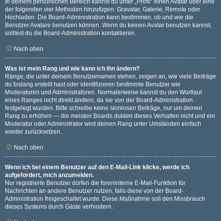
In deinem persönlichen Bereich kannst du unter „Profil“ einen Avatar über eine
der folgenden vier Methoden hinzufügen: Gravatar, Galerie, Remote oder
Hochladen. Die Board-Administration kann bestimmen, ob und wie die
Benutzer Avatare benutzen können. Wenn du keinen Avatar benutzen kannst,
solltest du die Board-Administration kontaktieren.
Nach oben
Was ist mein Rang und wie kann ich ihn ändern?
Ränge, die unter deinem Benutzernamen stehen, zeigen an, wie viele Beiträge
du bislang erstellt hast oder identifizieren bestimmte Benutzer wie
Moderatoren und Administratoren. Normalerweise kannst du den Wortlaut
eines Ranges nicht direkt ändern, da sie von der Board-Administration
festgelegt wurden. Bitte schreibe keine sinnlosen Beiträge, nur um deinen
Rang zu erhöhen — die meisten Boards dulden dieses Verhalten nicht und ein
Moderator oder Administrator wird deinen Rang unter Umständen einfach
wieder zurücksetzen.
Nach oben
Wenn ich bei einem Benutzer auf den E-Mail-Link klicke, werde ich
aufgefordert, mich anzumelden.
Nur registrierte Benutzer dürfen die foreninterne E-Mail-Funktion für
Nachrichten an andere Benutzer nutzen, falls diese von der Board-
Administration freigeschaltet wurde. Diese Maßnahme soll den Missbrauch
dieses Systems durch Gäste verhindern.