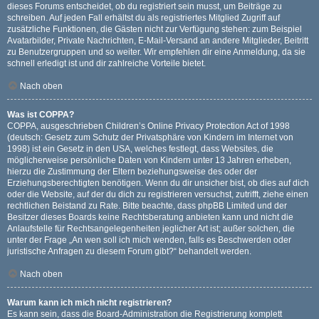
dieses Forums entscheidet, ob du registriert sein musst, um Beiträge zu
schreiben. Auf jeden Fall erhältst du als registriertes Mitglied Zugriff auf
zusätzliche Funktionen, die Gästen nicht zur Verfügung stehen: zum Beispiel
Avatarbilder, Private Nachrichten, E-Mail-Versand an andere Mitglieder, Beitritt
zu Benutzergruppen und so weiter. Wir empfehlen dir eine Anmeldung, da sie
schnell erledigt ist und dir zahlreiche Vorteile bietet.
Nach oben
Was ist COPPA?
COPPA, ausgeschrieben Children’s Online Privacy Protection Act of 1998
(deutsch: Gesetz zum Schutz der Privatsphäre von Kindern im Internet von
1998) ist ein Gesetz in den USA, welches festlegt, dass Websites, die
möglicherweise persönliche Daten von Kindern unter 13 Jahren erheben,
hierzu die Zustimmung der Eltern beziehungsweise des oder der
Erziehungsberechtigten benötigen. Wenn du dir unsicher bist, ob dies auf dich
oder die Website, auf der du dich zu registrieren versuchst, zutrifft, ziehe einen
rechtlichen Beistand zu Rate. Bitte beachte, dass phpBB Limited und der
Besitzer dieses Boards keine Rechtsberatung anbieten kann und nicht die
Anlaufstelle für Rechtsangelegenheiten jeglicher Art ist; außer solchen, die
unter der Frage „An wen soll ich mich wenden, falls es Beschwerden oder
juristische Anfragen zu diesem Forum gibt?“ behandelt werden.
Nach oben
Warum kann ich mich nicht registrieren?
Es kann sein, dass die Board-Administration die Registrierung komplett