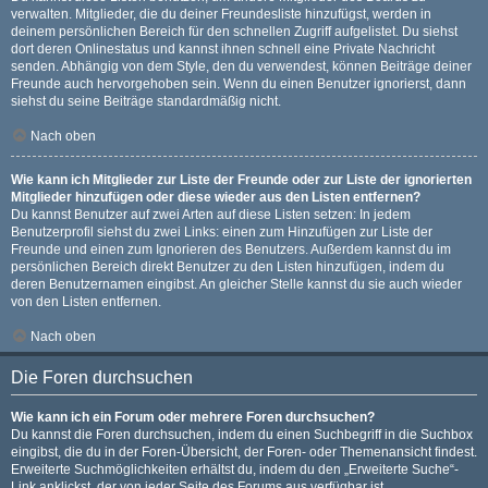
verwalten. Mitglieder, die du deiner Freundesliste hinzufügst, werden in
deinem persönlichen Bereich für den schnellen Zugriff aufgelistet. Du siehst
dort deren Onlinestatus und kannst ihnen schnell eine Private Nachricht
senden. Abhängig von dem Style, den du verwendest, können Beiträge deiner
Freunde auch hervorgehoben sein. Wenn du einen Benutzer ignorierst, dann
siehst du seine Beiträge standardmäßig nicht.
Nach oben
Wie kann ich Mitglieder zur Liste der Freunde oder zur Liste der ignorierten
Mitglieder hinzufügen oder diese wieder aus den Listen entfernen?
Du kannst Benutzer auf zwei Arten auf diese Listen setzen: In jedem
Benutzerprofil siehst du zwei Links: einen zum Hinzufügen zur Liste der
Freunde und einen zum Ignorieren des Benutzers. Außerdem kannst du im
persönlichen Bereich direkt Benutzer zu den Listen hinzufügen, indem du
deren Benutzernamen eingibst. An gleicher Stelle kannst du sie auch wieder
von den Listen entfernen.
Nach oben
Die Foren durchsuchen
Wie kann ich ein Forum oder mehrere Foren durchsuchen?
Du kannst die Foren durchsuchen, indem du einen Suchbegriff in die Suchbox
eingibst, die du in der Foren-Übersicht, der Foren- oder Themenansicht findest.
Erweiterte Suchmöglichkeiten erhältst du, indem du den „Erweiterte Suche“-
Link anklickst, der von jeder Seite des Forums aus verfügbar ist.