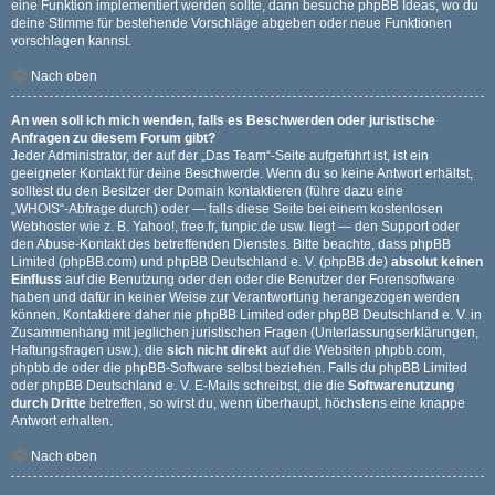
eine Funktion implementiert werden sollte, dann besuche
phpBB Ideas
, wo du
deine Stimme für bestehende Vorschläge abgeben oder neue Funktionen
vorschlagen kannst.
Nach oben
An wen soll ich mich wenden, falls es Beschwerden oder juristische
Anfragen zu diesem Forum gibt?
Jeder Administrator, der auf der „Das Team“-Seite aufgeführt ist, ist ein
geeigneter Kontakt für deine Beschwerde. Wenn du so keine Antwort erhältst,
solltest du den Besitzer der Domain kontaktieren (führe dazu eine
„WHOIS“-Abfrage
durch) oder — falls diese Seite bei einem kostenlosen
Webhoster wie z. B. Yahoo!, free.fr, funpic.de usw. liegt — den Support oder
den Abuse-Kontakt des betreffenden Dienstes. Bitte beachte, dass phpBB
Limited (phpBB.com) und phpBB Deutschland e. V. (phpBB.de)
absolut keinen
Einfluss
auf die Benutzung oder den oder die Benutzer der Forensoftware
haben und dafür in keiner Weise zur Verantwortung herangezogen werden
können. Kontaktiere daher nie phpBB Limited oder phpBB Deutschland e. V. in
Zusammenhang mit jeglichen juristischen Fragen (Unterlassungserklärungen,
Haftungsfragen usw.), die
sich nicht direkt
auf die Websiten phpbb.com,
phpbb.de oder die phpBB-Software selbst beziehen. Falls du phpBB Limited
oder phpBB Deutschland e. V. E-Mails schreibst, die die
Softwarenutzung
durch Dritte
betreffen, so wirst du, wenn überhaupt, höchstens eine knappe
Antwort erhalten.
Nach oben